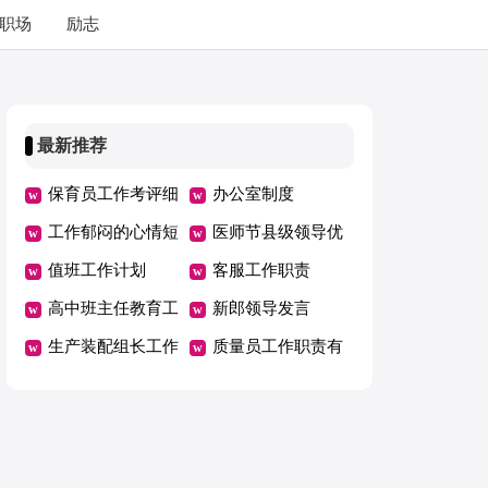
职场
励志
最新推荐
保育员工作考评细
办公室制度
则
工作郁闷的心情短
医师节县级领导优
语
值班工作计划
秀讲话稿
客服工作职责
高中班主任教育工
新郎领导发言
作随笔
生产装配组长工作
质量员工作职责有
职责
哪些