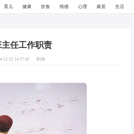
育儿
健康
饮食
情感
心理
家居
生活
班主任工作职责
12-22 14:17:42
职场