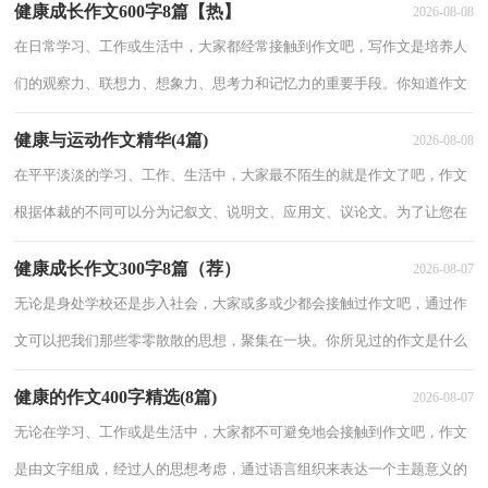
健康成长作文600字8篇【热】
2026-08-08
理的健康作
在日常学习、工作或生活中，大家都经常接触到作文吧，写作文是培养人
们的观察力、联想力、想象力、思考力和记忆力的重要手段。你知道作文
怎样才能写的好吗？下面是小编为大家收集的健康成长作文600字8篇，供
健康与运动作文精华(4篇)
2026-08-08
大家
在平平淡淡的学习、工作、生活中，大家最不陌生的就是作文了吧，作文
根据体裁的不同可以分为记叙文、说明文、应用文、议论文。为了让您在
写作文时更加简单方便，下面是小编帮大家整理的健康与运动作文7篇，
健康成长作文300字8篇（荐）
2026-08-07
欢迎大家
无论是身处学校还是步入社会，大家或多或少都会接触过作文吧，通过作
文可以把我们那些零零散散的思想，聚集在一块。你所见过的作文是什么
样的呢？以下是小编精心整理的健康成长作文300字9篇，希望对大家有所
健康的作文400字精选(8篇)
2026-08-07
帮助
无论在学习、工作或是生活中，大家都不可避免地会接触到作文吧，作文
是由文字组成，经过人的思想考虑，通过语言组织来表达一个主题意义的