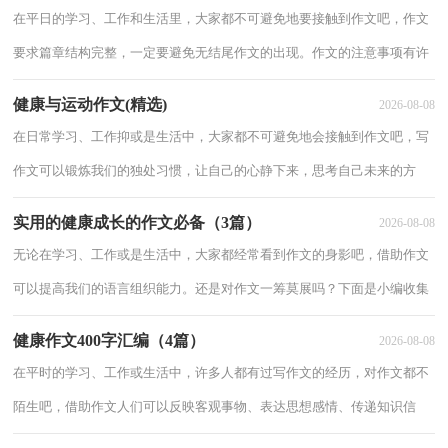
所帮
在平日的学习、工作和生活里，大家都不可避免地要接触到作文吧，作文
要求篇章结构完整，一定要避免无结尾作文的出现。作文的注意事项有许
多，你确定会写吗？下面是小编收集整理的健康生活作文300字10篇，欢
健康与运动作文(精选)
2026-08-08
迎大
在日常学习、工作抑或是生活中，大家都不可避免地会接触到作文吧，写
作文可以锻炼我们的独处习惯，让自己的心静下来，思考自己未来的方
向。你所见过的作文是什么样的呢？下面是小编整理的健康与运动作文10
实用的健康成长的作文必备（3篇）
2026-08-08
篇，欢迎
无论在学习、工作或是生活中，大家都经常看到作文的身影吧，借助作文
可以提高我们的语言组织能力。还是对作文一筹莫展吗？下面是小编收集
整理的健康成长的作文5篇，希望能够帮助到大家。健康成长的作文 篇1我
健康作文400字汇编（4篇）
2026-08-08
现在
在平时的学习、工作或生活中，许多人都有过写作文的经历，对作文都不
陌生吧，借助作文人们可以反映客观事物、表达思想感情、传递知识信
息。那么问题来了，到底应如何写一篇优秀的作文呢？以下是小编精心整