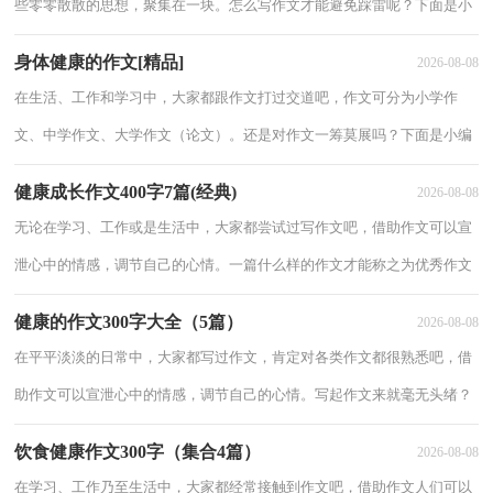
些零零散散的思想，聚集在一块。怎么写作文才能避免踩雷呢？下面是小
编收集整理的健康生活作文300字10篇，希望对大家有所帮助。健康生活
身体健康的作文[精品]
2026-08-08
作文
在生活、工作和学习中，大家都跟作文打过交道吧，作文可分为小学作
文、中学作文、大学作文（论文）。还是对作文一筹莫展吗？下面是小编
收集整理的身体健康的作文8篇，仅供参考，欢迎大家阅读。身体健康的
健康成长作文400字7篇(经典)
2026-08-08
作文 篇1
无论在学习、工作或是生活中，大家都尝试过写作文吧，借助作文可以宣
泄心中的情感，调节自己的心情。一篇什么样的作文才能称之为优秀作文
呢？下面是小编精心整理的健康成长作文400字8篇，希望能够帮助到大
健康的作文300字大全（5篇）
2026-08-08
家。健
在平平淡淡的日常中，大家都写过作文，肯定对各类作文都很熟悉吧，借
助作文可以宣泄心中的情感，调节自己的心情。写起作文来就毫无头绪？
以下是小编为大家整理的健康的作文300字7篇，欢迎阅读，希望大家能够
饮食健康作文300字（集合4篇）
2026-08-08
喜欢
在学习、工作乃至生活中，大家都经常接触到作文吧，借助作文人们可以