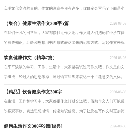
实现文化交流的目的。作文的注意事项有许多，你确定会写吗？下面是小
编收集整理的饮食健康作文300字5篇，仅供参考，大家一起来看看吧。饮
（集合）健康生活作文300字5篇
2026-08-08
食健
在我们平凡的日常里，大家都接触过作文吧，作文是人们把记忆中所存储
的有关知识、经验和思想用书面形式表达出来的记叙方式。写起作文来就
毫无头绪？下面是小编为大家收集的健康生活作文300字8篇，希望对大家
饮食健康作文（精华7篇）
2026-08-08
有所
在平平淡淡的学习、工作、生活中，大家都尝试过写作文吧，作文是由文
字组成，经过人的思想考虑，通过语言组织来表达一个主题意义的文体。
你写作文时总是无从下笔？以下是小编帮大家整理的饮食健康作文10篇，
【精品】饮食健康作文300字
2026-08-08
希望对
在生活、工作和学习中，大家都跟作文打过交道吧，借助作文人们可以反
映客观事物、表达思想感情、传递知识信息。为了让您在写作文时更加简
单方便，以下是小编为大家收集的饮食健康作文300字7篇，希望对大家有
健康生活作文300字9篇[经典]
2026-08-08