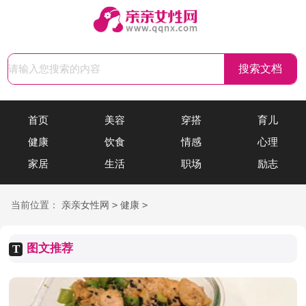
搜索文档
首页
美容
穿搭
育儿
健康
饮食
情感
心理
家居
生活
职场
励志
>
>
当前位置：
亲亲女性网
健康
图文推荐
T