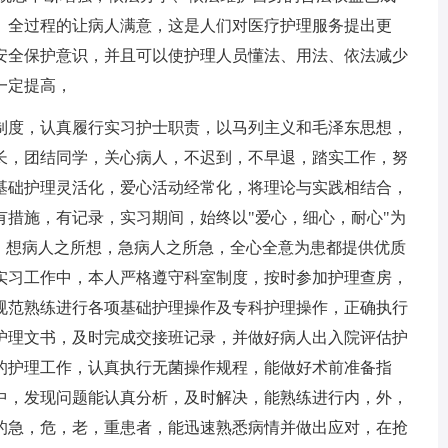
、全过程的让病人满意，这是人们对医疗护理服务提出更
安全保护意识，并且可以使护理人员懂法、用法、依法减少
一定提高，
度，认真履行实习护士职责，以马列主义和毛泽东思想，
长，团结同学，关心病人，不迟到，不早退，踏实工作，努
基础护理灵活化，爱心活动经常化，将理论与实践相结合，
有措施，有记录，实习期间，始终以"爱心，细心，耐心"为
"，想病人之所想，急病人之所急，全心全意为患都提供优质
实习工作中，本人严格遵守科室制度，按时参加护理查房，
规范熟练进行各项基础护理操作及专科护理操作，正确执行
护理文书，及时完成交接班记录，并做好病人出入院评估护
的护理工作，认真执行无菌操作规程，能做好术前准备指
中，发现问题能认真分析，及时解决，能熟练进行内，外，
的急，危，老，重患者，能迅速熟悉病情并做出应对，在抢