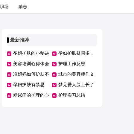
职场
励志
最新推荐
孕妈护肤的小秘诀
孕妇护肤疑问多，
美容培训心得体会
三大热点问题大解
护理工作反思
准妈妈如何护肤不
答
城市的美容师作文
伤宝贝
孕妇护肤有禁忌
梦见爱人脸上长了
三类护肤产品切莫
糖尿病的护理的心
一层黑色的东西
护理实习总结
使用
得体会