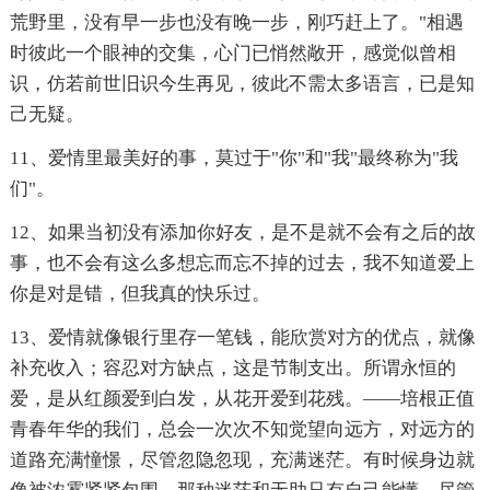
荒野里，没有早一步也没有晚一步，刚巧赶上了。"相遇
时彼此一个眼神的交集，心门已悄然敞开，感觉似曾相
识，仿若前世旧识今生再见，彼此不需太多语言，已是知
己无疑。
11、爱情里最美好的事，莫过于"你"和"我"最终称为"我
们"。
12、如果当初没有添加你好友，是不是就不会有之后的故
事，也不会有这么多想忘而忘不掉的过去，我不知道爱上
你是对是错，但我真的快乐过。
13、爱情就像银行里存一笔钱，能欣赏对方的优点，就像
补充收入；容忍对方缺点，这是节制支出。所谓永恒的
爱，是从红颜爱到白发，从花开爱到花残。——培根正值
青春年华的我们，总会一次次不知觉望向远方，对远方的
道路充满憧憬，尽管忽隐忽现，充满迷茫。有时候身边就