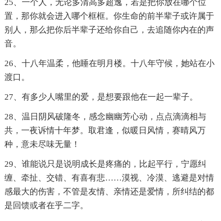
25、一个人，无论多清高多超逸，若是把你放在哪个位
置，那你就会进入哪个框框。你生命的前半辈子或许属于
别人，那么把你后半辈子还给你自己，去追随你内在的声
音。
26、十八年温柔，他睡在明月楼。十八年守候，她站在小
渡口。
27、有多少人嘴里的爱，是想要跟他在一起一辈子。
28、温日阴风破隆冬，感念幽幽芳心动，点点滴滴相与
共，一夜诉情十年梦。取君逢，似暖日风情，赛晴风万
种，意未尽味无量！
29、谁能说只是说明成长是疼痛的，比起平行，宁愿纠
缠、牵扯、交错、有喜有悲……漠视、冷漠、逃避是对情
感最大的伤害，不管是友情、亲情还是爱情，所纠结的都
是回馈或者在乎二字。