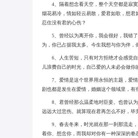
4、隔着想念看天空，整个天空都是寂寞
烟花易冷，情如轻云易散，爱君如歌，想君
忍住没有君的心伤？
5、曾经以为离开你，我会很好，我错了
为，你已占据我太多。今生我想与你为伴，
6、人生苦短，只有对方拒绝才会感觉自
儿浪费自己的时光，自己爱的人未必会做你
7、爱情是这个世界用永恒的主题，爱情
剧也都是发生在爱情，婚姻这个领域里，有
8、君曾经那么温柔地对臣妾。也曾认为
远远大过悲伤。就算现在君再怎么不好，毕
9、春去冬来，时光就在那一刹那流走，
着你、想念你，而我却对你有一种深深的眷