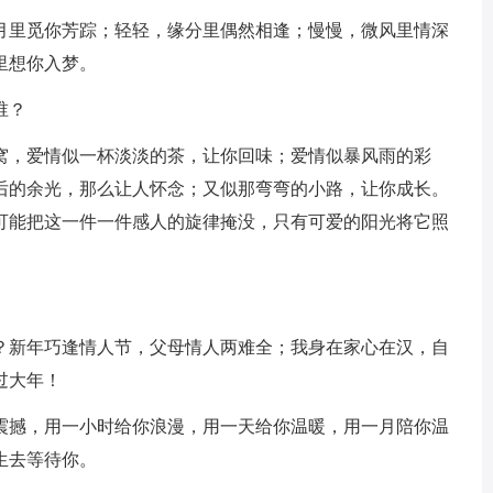
里觅你芳踪；轻轻，缘分里偶然相逢；慢慢，微风里情深
里想你入梦。
谁？
，爱情似一杯淡淡的茶，让你回味；爱情似暴风雨的彩
后的余光，那么让人怀念；又似那弯弯的小路，让你成长。
可能把这一件一件感人的旋律掩没，只有可爱的阳光将它照
新年巧逢情人节，父母情人两难全；我身在家心在汉，自
过大年！
撼，用一小时给你浪漫，用一天给你温暖，用一月陪你温
生去等待你。