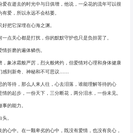
爱在逝去的时光中与日俱增，他说，一朵花的流年可以很
为有爱，所以永远不会枯萎。
只好把它深埋在心海之渊。
一点关心都是打扰，你的默默守护也只是负担罢了。
爱情折磨的遍体鳞伤。
，象冰霜般严厉，烈火般烤灼，但爱情对心理和身体健康
们感到新奇、神秘和不可思议……
的等待，那么人来人往，心去泪落，谁能理解等待的心
是情的起步，一份天下，三分断花，两分泪水，一份未见。
做事的能力。
白头。
的心中。在一颗卑劣的心中，既没有爱情，也没有良心，