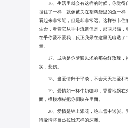
16、生活里就会有这样的时候，你觉得自
挡住了一样，就像被关在塑料袋里的鱼一样
看起来非常近，但是却非常远。这样被卡住
生命，看着它从手中流逝但是，那两只猫，
在乎你爱不爱我，反正我呆在这里无聊透了
量。
17、成功是你梦寐以求的那朵红玫瑰，挫
实，悲伤。
18、当爱情归于平淡，不会天天把爱和
19、爱情如一杯牛奶咖啡，香香地飘在外
面，模模糊糊把你倒映在里面。
20、爱情是锦上添花，绝非雪中送炭。我
待爱情将自己拉出怎样的深渊。