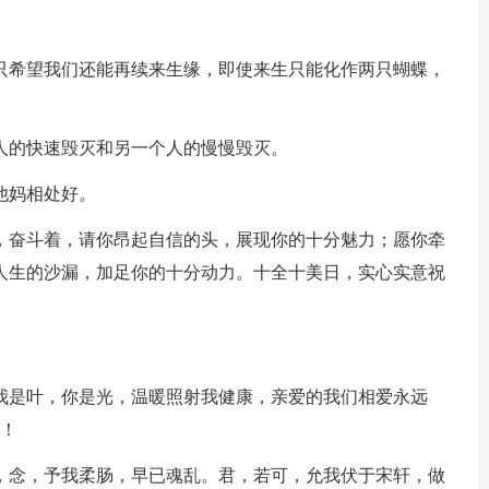
希望我们还能再续来生缘，即使来生只能化作两只蝴蝶，
人的快速毁灭和另一个人的慢慢毁灭。
他妈相处好。
奋斗着，请你昂起自信的头，展现你的十分魅力；愿你牵
人生的沙漏，加足你的十分动力。十全十美日，实心实意祝
是叶，你是光，温暖照射我健康，亲爱的我们相爱永远
你！
念，予我柔肠，早已魂乱。君，若可，允我伏于宋轩，做