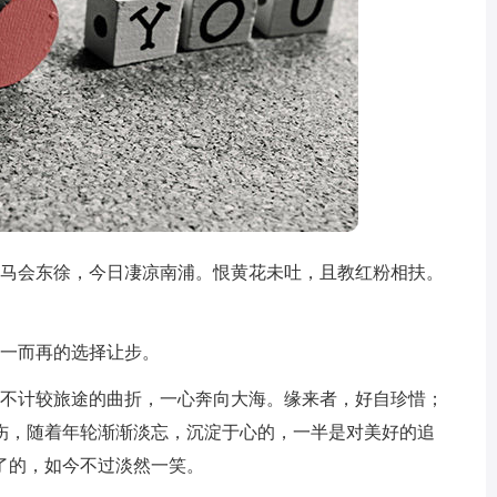
马会东徐，今日凄凉南浦。恨黄花未吐，且教红粉相扶。
一而再的选择让步。
不计较旅途的曲折，一心奔向大海。缘来者，好自珍惜；
伤，随着年轮渐渐淡忘，沉淀于心的，一半是对美好的追
了的，如今不过淡然一笑。