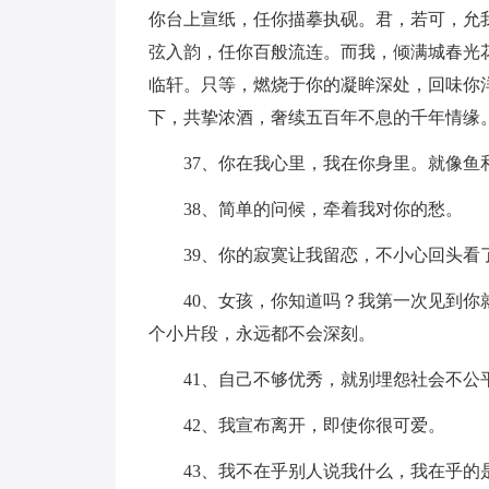
你台上宣纸，任你描摹执砚。君，若可，允
弦入韵，任你百般流连。而我，倾满城春光
临轩。只等，燃烧于你的凝眸深处，回味你
下，共挚浓酒，奢续五百年不息的千年情缘
37、你在我心里，我在你身里。就像鱼
38、简单的问候，牵着我对你的愁。
39、你的寂寞让我留恋，不小心回头看
40、女孩，你知道吗？我第一次见到你就
个小片段，永远都不会深刻。
41、自己不够优秀，就别埋怨社会不公
42、我宣布离开，即使你很可爱。
43、我不在乎别人说我什么，我在乎的