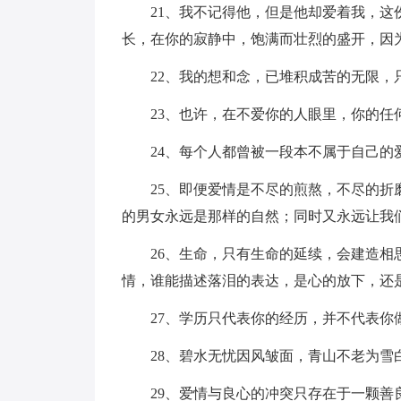
21、我不记得他，但是他却爱着我，这份
长，在你的寂静中，饱满而壮烈的盛开，因
22、我的想和念，已堆积成苦的无限，
23、也许，在不爱你的人眼里，你的任何
24、每个人都曾被一段本不属于自己的
25、即便爱情是不尽的煎熬，不尽的折磨
的男女永远是那样的自然；同时又永远让我
26、生命，只有生命的延续，会建造相思
情，谁能描述落泪的表达，是心的放下，还
27、学历只代表你的经历，并不代表你
28、碧水无忧因风皱面，青山不老为雪
29、爱情与良心的冲突只存在于一颗善良