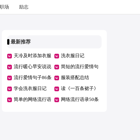
职场
励志
最新推荐
天冷及时添加衣服
洗衣服日记
简短文案
流行暖心早安说说
简短的流行爱情句
流行爱情句子86条
子
服装搭配总结
学会洗衣服日记
读《一百条裙子》
简单的网络流行语
有感
网络流行语录50条
录67条