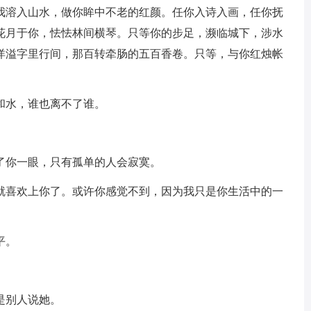
我溶入山水，做你眸中不老的红颜。任你入诗入画，任你抚
花月于你，怯怯林间横琴。只等你的步足，濒临城下，涉水
洋溢字里行间，那百转牵肠的五百香卷。只等，与你红烛帐
。
和水，谁也离不了谁。
了你一眼，只有孤单的人会寂寞。
喜欢上你了。或许你感觉不到，因为我只是你生活中的一
平。
是别人说她。