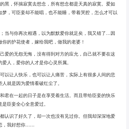
的黑，怀揣寂寞去想念，所有想念都是天真的寂寞。爱如
如梦，可臣妾却不能唱，也不能睡，带着哭腔，怎么才可以
；当与你再次相遇，以为默默爱你就足矣，我又错了…因
做你的护花使者，嫁给我吧，做我的老婆！
己爱的无怨无悔，没有得到对方的应允，自己就不要在这
的爱人，爱你的人才是你心灵所属。
可以让人快乐，也可以让人痛苦，实际上有很多人间的悲
些人就是因为爱情看破红尘了。
和君在一起的日子是在享受着生活。而且带给臣妾的快乐
竟是臣妾全心全意爱过。
都认识了好久了，却一次也没有见过你。但我却深深地爱
恋，我好想你……