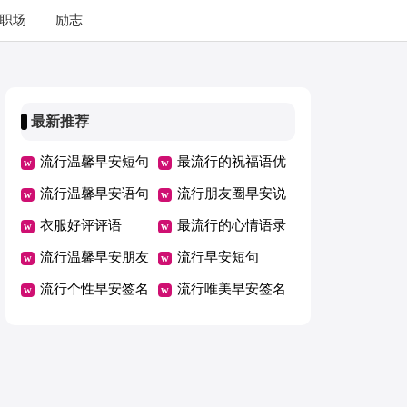
职场
励志
最新推荐
流行温馨早安短句
最流行的祝福语优
流行温馨早安语句
选
流行朋友圈早安说
衣服好评评语
说
最流行的心情语录
流行温馨早安朋友
流行早安短句
圈
流行个性早安签名
流行唯美早安签名