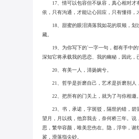
17、情可以包容但不纵容，真心相对才有
依，只有沟通，才能让心回应，只有懂得，
18、甜蜜的眼泪滴落我如花的双颊，划过
藏。
19、为你写下的`一字一句，都有手中的
深知它将承载我的思恋、我的幽秘，因此，
20、有美一人，清扬婉兮。
21、哲学是折磨自己，艺术是折磨别人
22、把所有的门关上，就为了与你相邀。
23、书，承诺，字斑驳，隔世的错，碧落
望月，月以残，他弃我去，奈何桥三年。说
思，繁华容颜，唯美悲伤在。隐，浮华，谢
裟，滑落指尖砂。