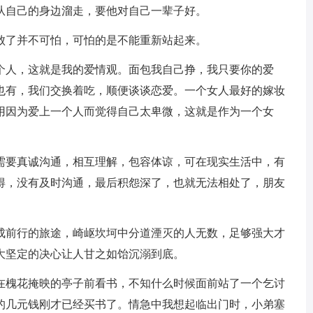
从自己的身边溜走，要他对自己一辈子好。
败了并不可怕，可怕的是不能重新站起来。
人，这就是我的爱情观。面包我自己挣，我只要你的爱
也有，我们交换着吃，顺便谈谈恋爱。一个女人最好的嫁妆
用因为爱上一个人而觉得自己太卑微，这就是作为一个女
要真诚沟通，相互理解，包容体谅，可在现实生活中，有
得，没有及时沟通，最后积怨深了，也就无法相处了，朋友
前行的旅途，崎岖坎坷中分道湮灭的人无数，足够强大才
大坚定的决心让人甘之如饴沉溺到底。
槐花掩映的亭子前看书，不知什么时候面前站了一个乞讨
的几元钱刚才已经买书了。情急中我想起临出门时，小弟塞