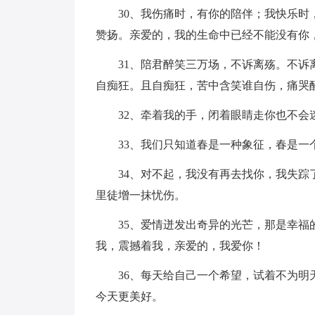
30、我伤痛时，有你的陪伴；我快乐时，
赞扬。亲爱的，我的生命中已经不能没有你
31、陪君醉笑三万场，不诉离殇。不诉离
自痴狂。且自痴狂，苦中含笑谁自伤，痛哭
32、牵着我的手，闭着眼睛走你也不会
33、我们只知道春是一种象征，春是一个
34、对不起，我没有再去找你，我失踪了
里徒增一抹忧伤。
35、爱情迸发出奇异的光芒，那是幸福的
我，震撼着我，亲爱的，我爱你！
36、每天给自己一个希望，试着不为明天
今天更美好。