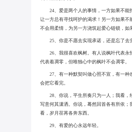
24、爱是两个人的事情，一方如果不能拒
让一方总有寻找呵护的渴求！另一方如果不
不会用柔情，为另一方浇筑起爱心链锁，如
25、你是不愿去实现承诺，还是忘了去
26、我很喜欢枫树。有人说枫叶代表永恒
代表着凋零，但唯独心中的枫叶不会凋零。
27、有一种默契叫做心照不宣，有一种感
会把它看完。
28、你说，平生所奏只为一人；我看，经
写意何其潇洒。你说，蓦然回首各有所依；
看，岁月荏苒各奔东西。
29、有爱的心永远年轻。