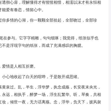
透彻心扉，理解懂得才有惺惺相惜，相濡以沫才有永恒相
才能爱有眷恋，情留心中。
你多情的心湖，你一颗颗全部拾起，全部吻过，全部珍
笔在参与。它字字精雕，句句细琢；我觉得，纸张似乎也
已不是浮现字句的纸张，而成了充满感叹的胸臆。
，爱情是人相互折磨。
小心地收起了白天的喧哗，于是散开成思绪。
黄泉过。乱，半生，浮华梦，执念成殇，长安夜末央光，
，永远，相执手，醉梦一场，浮生乱繁华。听，琴奏，共相
红妆，倾世一夜，无力话离殇。念，浮华，负天下，披风袈