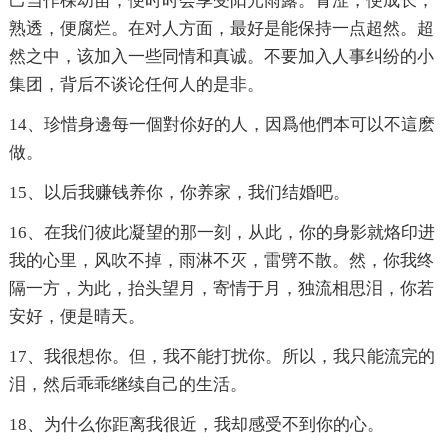
己当作棵幼苗，便时时会享受阳光雨露。青涩，便成长；
熟透，便腐烂。在对人方面，最好是能保持一点超然。超
然之中，该加入一些同情和真诚。不要加入人事纠纷的小
集团，背后不谈论任何人的是非。
14、珍惜身邊每一個對伱好的人，因爲他們本可以不這麽
做。
15、以后我赚钱养你，你养家，我们结婚吧。
16、在我们彼此凝望的那一刻，从此，你的身影就烙印进
我的心里，风吹不掉，雨淋不灭，雷劈不散。然，你我终
隔一方，为此，抬头望月，寄情于月，独流相思泪，你若
安好，便是晴天。
17、我很想你。但，我不能打扰你。所以，我只能流完的
泪，然后乖乖继续自己的生活。
18、为什么你距离我很近，我却感受不到你的心。