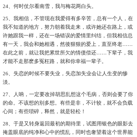
24、何时仗尔看南雪，我与梅花两白头。
25、我相信，不管现在我爱得有多辛苦，总有一个人，在
我不知道的地方，努力朝着我走来，或许她还在路上，或
许她跟我一样，还在一场错误的爱情里纠结，但我相信总
有一天，我会和她相遇，然後狠狠的爱上，直至终老……
在此之前，就让我把累世所欠的情债偿还……下辈子，我
才能不走那麽多冤枉路，就和你幸福一辈子。
26、失恋的时候不要失业，失恋加失业会让人生变的惨
淡。
27、人呐，一定要改掉胡思乱想这个毛病，否则会要了你
的命。不该想的别多想。有些是非，不计较，就不会负载
心间；有些琐碎，释然，就是轻松！
28、于是又转身返回最初的期待里，试图用银色的眼影去
掩盖眼底的纯净和心中的慌乱，同时也奢望着这个世界能