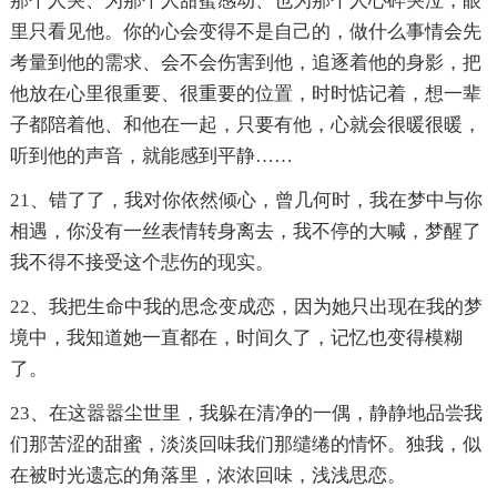
那个人哭、为那个人甜蜜感动、也为那个人心碎哭泣，眼
里只看见他。你的心会变得不是自己的，做什么事情会先
考量到他的需求、会不会伤害到他，追逐着他的身影，把
他放在心里很重要、很重要的位置，时时惦记着，想一辈
子都陪着他、和他在一起，只要有他，心就会很暖很暖，
听到他的声音，就能感到平静……
21、错了了，我对你依然倾心，曾几何时，我在梦中与你
相遇，你没有一丝表情转身离去，我不停的大喊，梦醒了
我不得不接受这个悲伤的现实。
22、我把生命中我的思念变成恋，因为她只出现在我的梦
境中，我知道她一直都在，时间久了，记忆也变得模糊
了。
23、在这嚣嚣尘世里，我躲在清净的一偶，静静地品尝我
们那苦涩的甜蜜，淡淡回味我们那缱绻的情怀。独我，似
在被时光遗忘的角落里，浓浓回味，浅浅思恋。