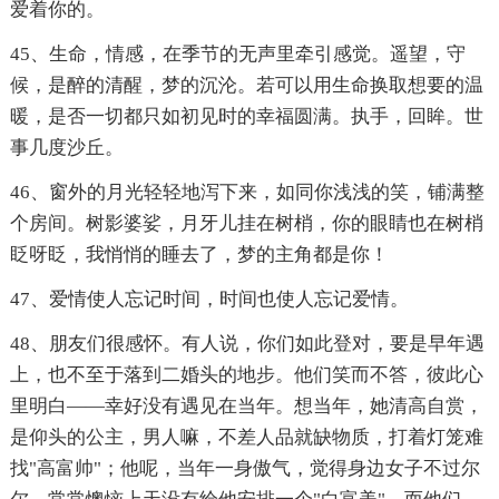
爱着你的。
45、生命，情感，在季节的无声里牵引感觉。遥望，守
候，是醉的清醒，梦的沉沦。若可以用生命换取想要的温
暖，是否一切都只如初见时的幸福圆满。执手，回眸。世
事几度沙丘。
46、窗外的月光轻轻地泻下来，如同你浅浅的笑，铺满整
个房间。树影婆娑，月牙儿挂在树梢，你的眼睛也在树梢
眨呀眨，我悄悄的睡去了，梦的主角都是你！
47、爱情使人忘记时间，时间也使人忘记爱情。
48、朋友们很感怀。有人说，你们如此登对，要是早年遇
上，也不至于落到二婚头的地步。他们笑而不答，彼此心
里明白——幸好没有遇见在当年。想当年，她清高自赏，
是仰头的公主，男人嘛，不差人品就缺物质，打着灯笼难
找"高富帅"；他呢，当年一身傲气，觉得身边女子不过尔