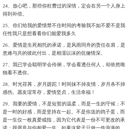
24、放心吧，那些你枉费过的深情，定会在另一个人身上
得到补偿。
25、你们给我的爱情禁不住时间的考验我不如不爱不是我
任性我只是想看看你们能爱我多久
26、爱情是生死相托的承诺，是风雨同舟的责任在肩，是
患难与共的彼此付出，是相濡以沫的伉俪情深。
27、我已学会聪明学会伶俐，学会看透任何人，却依然唯
独看不透你。
28、时光荏苒，岁月蹉跎！时间抹不掉友情，岁月杀不掉
感伤。愿友谊常存，爱情坚贞，生活幸福！
29、我要的爱情，不是短暂的温柔，而是一生的守候；不
是一时的好感，而是坚持在一起。不是你送的鸽子蛋，而
是一生仅一枚真爱戒指，因为它代表是一份不可更改的承
诺：我愿意与你相爱一生。如果这辈子只做一件浪漫的