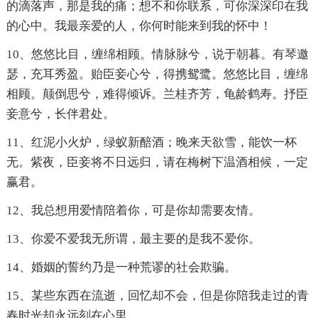
的滴落声，那是我的痛；想不和你联系，可你深深印在我
的心中。我最亲爱的人，你何时能来到我的怀中！
10、悠悠比目，缠绵相顾。情脉脉兮，说于朝暮。有琴邀
瑟，充耳秀盈。贻臣妾心兮，得携鸳鹭。悠悠比目，缠绵
相顾。颠倒思兮，难得倾诉。兰桂齐芳，龟龄鹤寿。抒臣
妾意兮，长伴君处。
11、红泥小火炉，绿蚁新醅酒；晚来天欲雪，能饮一杯
无。紫夜，臣妾将不日远归，请在梅树下温酒相候，一定
赢君。
12、我总想用爱情陪着你，可是你却需要友情。
13、你爱不爱我无所谓，最主要的是我不爱你。
14、婚姻的誓约乃是一种荒谬的社会欺骗。
15、某些东西在流逝，回忆却不会，但是你陪我走过的青
春时光却永远刻在心里。