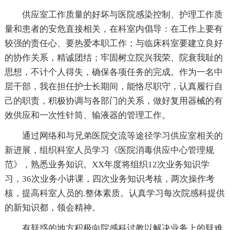
供应室工作质量的好坏与医院感染控制、护理工作质
量和患者的安危直接相关，在科室内倡导：在工作上要有
较强的责任心、要热爱本职工作；与临床科室要建立良好
的协作关系，精诚团结；牢固树立院兴我荣、院衰我耻的
思想，不计个人得失，确保各项任务的完成。作为一名中
层干部，我在担任护士长期间，能恪尽职守，认真履行自
己的职责，积极协调与各部门的关系，做好复用器械的有
效供应和一次性针筒、输液器的管理工作。
通过网络和与兄弟医院交流等途径学习供应室相关的
新进展，组织科室人员学习《医院消毒供应中心管理规
范》，熟悉业务知识。XX年度将组织12次业务知识学
习，36次业务小讲课，四次业务知识考核，两次操作考
核，提高科室人员的.整体素质。认真学习每次院感科提供
的新知识都，领会精神。
有疑惑的地方积极向院感科讨教以解决业务上的疑难