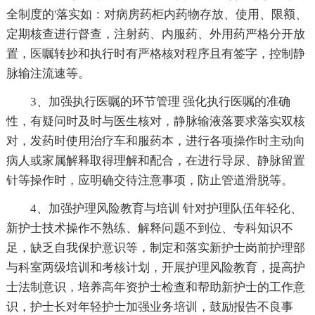
全制度的'落实如：对病房药柜内药物存放、使用、限额、
定期核查进行督查，注射药、内服药、外用药严格分开放
置，医嘱转抄和执行时有严格核对程序且有签字，控制静
脉输注流速等。
3、加强执行医嘱的环节管理 强化执行医嘱的准确
性，有疑问时及时与医生核对，静脉输液落要求落实双核
对，发药时使用治疗车和服药本，进行各项操作时主动向
病人或家属解释取得理解和配合，在进行导尿、静脉留置
针等操作时，应明确交待注意事项，防止管道滑脱等。
4、加强护理风险教育与培训 针对护理队伍年轻化、
新护士技术操作不熟练、解释问题不到位、专科知识不
足，缺乏自我保护意识等，制定和落实新护士岗前护理部
与科室两级培训和考核计划，开展护理风险教育，提高护
士法制意识，培养高年资护士检查和帮助新护士的工作意
识，护士长对年轻护士加强业务培训，鼓励报告不良事