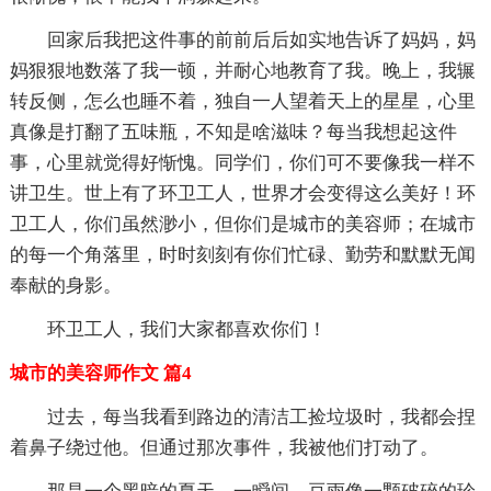
回家后我把这件事的前前后后如实地告诉了妈妈，妈
妈狠狠地数落了我一顿，并耐心地教育了我。晚上，我辗
转反侧，怎么也睡不着，独自一人望着天上的星星，心里
真像是打翻了五味瓶，不知是啥滋味？每当我想起这件
事，心里就觉得好惭愧。同学们，你们可不要像我一样不
讲卫生。世上有了环卫工人，世界才会变得这么美好！环
卫工人，你们虽然渺小，但你们是城市的美容师；在城市
的每一个角落里，时时刻刻有你们忙碌、勤劳和默默无闻
奉献的身影。
环卫工人，我们大家都喜欢你们！
城市的美容师作文 篇4
过去，每当我看到路边的清洁工捡垃圾时，我都会捏
着鼻子绕过他。但通过那次事件，我被他们打动了。