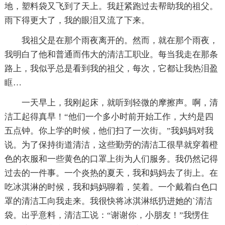
地，塑料袋又飞到了天上。我赶紧跑过去帮助我的祖父。
雨下得更大了，我的眼泪又流了下来。
我祖父是在那个雨夜离开的。然而，就在那个雨夜，
我明白了他和普通而伟大的清洁工职业。每当我走在那条
路上，我似乎总是看到我的祖父，每次，它都让我热泪盈
眶…
一天早上，我刚起床，就听到轻微的摩擦声。啊，清
洁工起得真早！“他们一个多小时前开始工作，大约是四
五点钟。你上学的时候，他们扫了一次街。”我妈妈对我
说。为了保持街道清洁，这些勤劳的清洁工很早就穿着橙
色的衣服和一些黄色的口罩上街为人们服务。我仍然记得
过去的一件事。一个炎热的夏天，我和妈妈去了街上。在
吃冰淇淋的时候，我和妈妈聊着，笑着。一个戴着白色口
罩的清洁工向我走来。我很快将冰淇淋纸扔进她的`清洁
袋。出乎意料，清洁工说：“谢谢你，小朋友！”我愣住