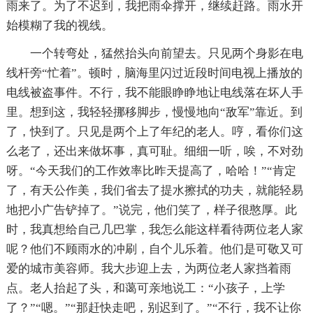
雨来了。为了不迟到，我把雨伞撑开，继续赶路。雨水开
始模糊了我的视线。
一个转弯处，猛然抬头向前望去。只见两个身影在电
线杆旁“忙着”。顿时，脑海里闪过近段时间电视上播放的
电线被盗事件。不行，我不能眼睁睁地让电线落在坏人手
里。想到这，我轻轻挪移脚步，慢慢地向“敌军”靠近。到
了，快到了。只见是两个上了年纪的老人。哼，看你们这
么老了，还出来做坏事，真可耻。细细一听，唉，不对劲
呀。“今天我们的工作效率比昨天提高了，哈哈！”“肯定
了，有天公作美，我们省去了提水擦拭的功夫，就能轻易
地把小广告铲掉了。”说完，他们笑了，样子很憨厚。此
时，我真想给自己几巴掌，我怎么能这样看待两位老人家
呢？他们不顾雨水的冲刷，自个儿乐着。他们是可敬又可
爱的城市美容师。我大步迎上去，为两位老人家挡着雨
点。老人抬起了头，和蔼可亲地说工：“小孩子，上学
了？”“嗯。”“那赶快走吧，别迟到了。”“不行，我不让你