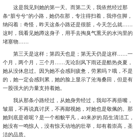
这是我见到她的第一天。而第二天，我依然经过那
条“脏兮兮”的小路，她仍在那，专注得扫着，我停住脚，
纳闷着：奇怪，昨天这条小路还是很脏，今天怎么就……
这时，我看见她蹲这身子，用手去掏臭气熏天的水沟里的
堵塞物……
第三天是这样；第四天也是；第无天仍是这样……一
个月，两个月，三个月……无论刮风下雨还是酷热炎夏，
她从没休息过。因为她不会感到疲惫，劳累吗？哦，不是
的，她一定会感到累，她的脸上显示了沧海桑田，但是有
一股强大的力量支持着她。
我从那条小路经过，从她身旁经过，我却不再捂嘴，
皱眉，不再说真讨厌，不再鄙视她，对她也是敬佩的。那
她到底是谁呢？是一个相貌平凡，40来岁的.陌生清洁工，
她没有一鸣惊人，没有惊天动地的壮举，却有着崇高，圣
洁的品质。