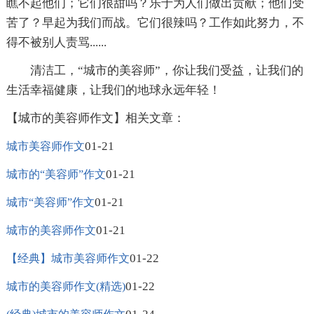
瞧不起他们；它们很甜吗？乐于为人们做出贡献；他们受
苦了？早起为我们而战。它们很辣吗？工作如此努力，不
得不被别人责骂......
清洁工，“城市的美容师”，你让我们受益，让我们的
生活幸福健康，让我们的地球永远年轻！
【城市的美容师作文】相关文章：
01-21
城市美容师作文
01-21
城市的“美容师”作文
01-21
城市“美容师”作文
01-21
城市的美容师作文
01-22
【经典】城市美容师作文
01-22
城市的美容师作文(精选)