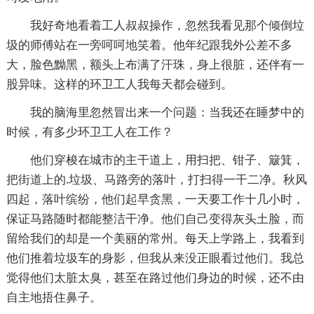
我好奇地看着工人叔叔操作，忽然我看见那个倾倒垃
圾的师傅站在一旁呵呵地笑着。他年纪跟我外公差不多
大，脸色黝黑，额头上布满了汗珠，身上很脏，还伴有一
股异味。这样的环卫工人我每天都会碰到。
我的脑海里忽然冒出来一个问题：当我还在睡梦中的
时候，有多少环卫工人在工作？
他们穿梭在城市的主干道上，用扫把、钳子、簸箕，
把街道上的.垃圾、马路旁的落叶，打扫得一干二净。秋风
四起，落叶缤纷，他们起早贪黑，一天要工作十几小时，
保证马路随时都能整洁干净。他们自己变得灰头土脸，而
留给我们的却是一个美丽的常州。每天上学路上，我看到
他们推着垃圾车的身影，但我从来没正眼看过他们。我总
觉得他们太脏太臭，甚至在路过他们身边的时候，还不由
自主地捂住鼻子。