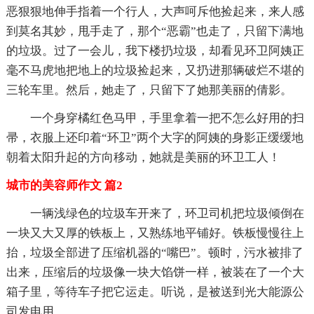
恶狠狠地伸手指着一个行人，大声呵斥他捡起来，来人感
到莫名其妙，甩手走了，那个“恶霸”也走了，只留下满地
的垃圾。过了一会儿，我下楼扔垃圾，却看见环卫阿姨正
毫不马虎地把地上的垃圾捡起来，又扔进那辆破烂不堪的
三轮车里。然后，她走了，只留下了她那美丽的倩影。
一个身穿橘红色马甲，手里拿着一把不怎么好用的扫
帚，衣服上还印着“环卫”两个大字的阿姨的身影正缓缓地
朝着太阳升起的方向移动，她就是美丽的环卫工人！
城市的美容师作文 篇2
一辆浅绿色的垃圾车开来了，环卫司机把垃圾倾倒在
一块又大又厚的铁板上，又熟练地平铺好。铁板慢慢往上
抬，垃圾全部进了压缩机器的“嘴巴”。顿时，污水被排了
出来，压缩后的垃圾像一块大馅饼一样，被装在了一个大
箱子里，等待车子把它运走。听说，是被送到光大能源公
司发电用。