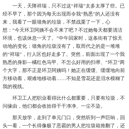
一天，天降祥瑞，只不过这“祥瑞”太多太厚了些。已
经不早了，那个因为每天出现而令我“熟悉”的人还没有
来，我看了一眼墙角的垃圾，不禁战栗了一下，心
想：“今天环卫阿姨不会不来了吧？不过她每天都要清洁
环境，也该休息一天了。”中午回家时，这条街有了惊天
动地的变化：墙角的垃圾没有了，取而代之的是一堆堆
的“祥瑞”，行人区也好走多了。突然，前面出现了一个我
熟悉的身影—橘红色马甲、不怎么好用的扫帚、“环卫”两
个大字，那不正是环卫阿姨吗！她正在缓缓、缓缓地向前
方移动着，艰难地移动着……不知是雪花还是泪水模糊了
我的视线。
环卫工人把职业看得比什么都重要，只要有垃圾，不
问缘由，他们都会收拾得干干净净、一尘不染。
那天放学，走到了单元门口，突然听到一声巨响，回
头一看，一个长得像极了恶霸的男人把垃圾箱推翻了，还