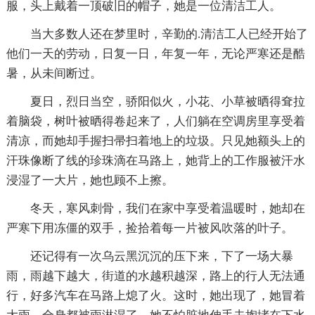
服，头上戴着一顶破旧的帽子，她是一位清洁工人。
当大多数人还在梦里时，辛勤的.清洁工人已经开始了
他们一天的劳动，日复一日，年复一年，无论严寒还是酷
暑，从未间断过。
夏日，烈日当空，骄阳似火，小花、小草被晒得耷拉
着脑袋，树叶被晒得卷起来了，人们躺在空调房里享受着
清凉，而她却手握扫帚扫着地上的垃圾。只见她额头上的
汗珠像断了线的珍珠滴在马路上，她背上的工作服被汗水
浸湿了一大片，她也顾不上擦。
冬天，寒风刺骨，我们在家中享受着温暖时，她却在
严寒下用冻僵的双手，捡拾着每一片被风吹落的叶子。
还记得有一次乌云黑沉沉的压下来，下了一场大暴
雨，雨越下越大，街道的水越积越深，路上的行人无法通
行，好多汽车在马路上熄了火。这时，她出现了，她冒着