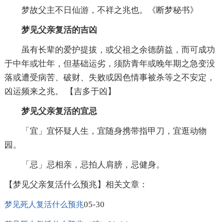
梦故父主不日仙游，不祥之兆也。《断梦秘书》
梦见父亲复活的吉凶
虽有长辈的爱护提拔，或父祖之余德荫益，而可成功
于中年或壮年，但基础运劣，须防青年或晚年期之急变没
落或遭受病苦、破财、失败或因色情事被杀等之不安定，
凶运频来之兆。 【吉多于凶】
梦见父亲复活的宜忌
「宜」宜怀疑人生，宜随身携带指甲刀，宜逛动物
园。
「忌」忌相亲，忌拍人肩膀，忌健身。
【梦见父亲复活什么预兆】相关文章：
05-30
梦见死人复活什么预兆