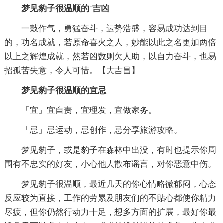
梦见豹子很温顺的`吉凶
一鼓作气，勇猛奋斗，运势浩盛，容易成功达到目
的，功名成就，若原命喜火之人，妙能以此之名更加两倍
以上之辉煌成就，然若凶数则欠人助，以自力奋斗，也易
招孤苦失意，令人可惜。【大吉昌】
梦见豹子很温顺的宜忌
「宜」宜自责，宜理发，宜做家务。
「忌」忌运动，忌创作，忌分享旅游攻略。
梦见豹子，或是豹子在森林中出没，有时也提示你周
围有不忠实的好友，小心他人散布谣言，对你恶意中伤。
梦见豹子很温顺，最近几天的你心情略微郁闷，心态
反应较为直接，工作的劳累及朋友们的不贴心都使你精力
尽疲，但你仍然行动力十足，想多方面的扩展，最好你最