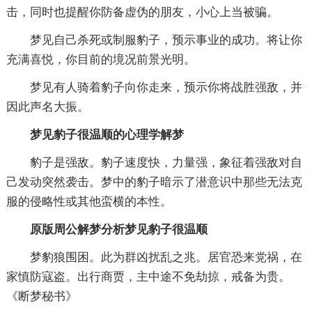
击，同时也提醒你防备虚伪的朋友，小心上当被骗。
梦见自己杀死或制服豹子，预示事业的成功。将让你
充满喜悦，你目前的境况前景光明。
梦见有人骑着豹子向你走来，预示你将战胜强敌，并
因此声名大振。
梦见豹子很温顺的心理学解梦
豹子是强敌。豹子速度快，力量强，象征着强敌对自
己发动突然袭击。梦中的豹子暗示了潜意识中那些无法克
服的侵略性或其他蛮横的本性。
原版周公解梦分析梦见豹子很温顺
梦豹狼围困。此为群凶扰乱之兆。居官恐来党祸，在
家慎防寇盗。出行商贾，主中途不免劫掠，戒备为贵。
《断梦秘书》