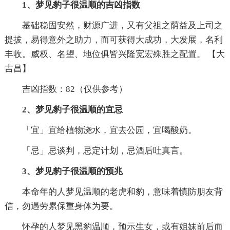
1、梦见豹子很温顺的吉凶指数
基础稳固安然，财源广进，又有父祖之荫益及上司之
提拔，易得意外之助力，而可获得大成功，大发展，名利
丰收。威权、名望、地位俱皆兴隆宽宏殊胜之配置。 【大
吉昌】
吉凶指数：82（仅供参考）
2、梦见豹子很温顺的宜忌
「宜」宜给植物浇水，宜去公园，宜喝酸奶。
「忌」忌谈判，忌定计划，忌酒后吐真言。
3、梦见豹子很温顺的预兆
本命年的人梦见温顺的老虎和豹，意味着慎防朋友背
信，勿遇劳累保重身体为要。
怀孕的人梦见黑豹温顺，预示生女，或有姐妹前后而