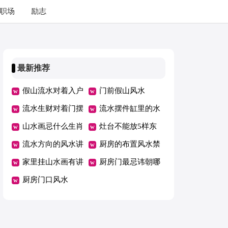
职场
励志
最新推荐
假山流水对着入户
门前假山风水
好不好
流水生财对着门摆
流水摆件缸里的水
放好吗
山水画忌什么生肖
为什么一天就没有
灶台不能放5样东
流水方向的风水讲
了
西
厨房的布置风水禁
究有哪些
家里挂山水画有讲
忌
厨房门最忌讳朝哪
究吗
厨房门口风水
个方向开