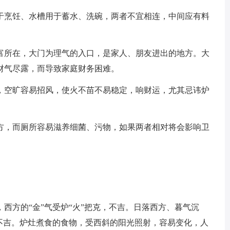
烹饪、水槽用于蓄水、洗碗，两者不宜相连，中间应有料
所在，大门为理气的入口，是家人、朋友进出的地方。大
财气尽露，而导致家庭财务困难。
空旷容易招风，使火不苗不易稳定，响财运，尤其忌讳炉
，而厕所容易滋养细菌、污物，如果两者相对将会影响卫
方的“金”气受炉“火”把克，不吉。日落西方、暮气沉
便不吉。炉灶煮食的食物，受西斜的阳光照射，容易变化，人