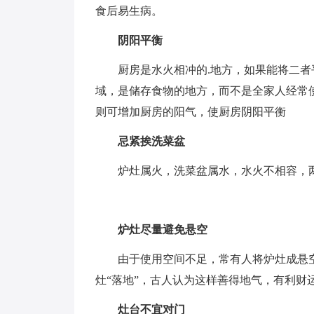
食后易生病。
阴阳平衡
厨房是水火相冲的.地方，如果能将二者
域，是储存食物的地方，而不是全家人经常
则可增加厨房的阳气，使厨房阴阳平衡
忌紧挨洗菜盆
炉灶属火，洗菜盆属水，水火不相容，
炉灶尽量避免悬空
由于使用空间不足，常有人将炉灶成悬空
灶“落地”，古人认为这样善得地气，有利财
灶台不宜对门