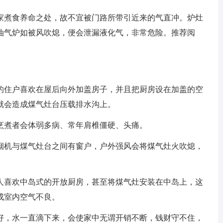
煮食养命之处，故不宜被门路所带引近来的气直冲。炉灶
油气炉如被风吹熄，便会泄漏液化气，非常危险。推荐阅
住户喜欢在屋后向外加盖房子，并且把厨房设在加盖的空
就会造成煤气灶台压载排水沟上。
煮者会体弱多病、常年肩椎僵硬、头痛。
机与煤气灶台之间有窗户，户外强风会将煤气灶火吹熄，
喜欢中岛式的开放厨房，甚至将煤气灶安装在中岛上，这
成室内空气不良。
，水一直滴下来，会使家中无谓开销不断，钱财守不住，