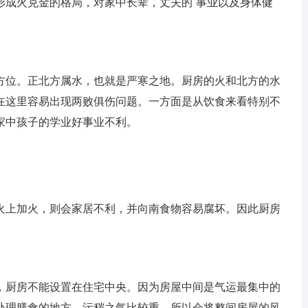
形成火克金的格局，对家中长辈，丈夫的`事业以及身体健
位。正北方属水，也就是严寒之地。厨房的火和北方的水
在这里容易出现两败俱伤问题。一方面是从饮食来看特别不
家中孩子的学业好事业不利。
上加火，则会家居不利，并向南食物容易腐坏。因此厨房
厨房不能设置在住宅中央。因为房屋中间是气运最集中的
处理膳食的地方，污秽之气比较重。所以会将整间房屋的风