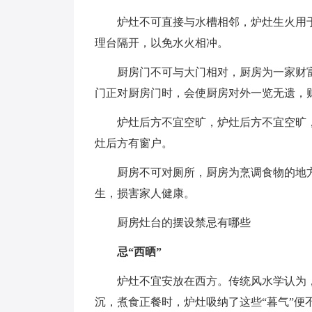
炉灶不可直接与水槽相邻，炉灶生火用于
理台隔开，以免水火相冲。
厨房门不可与大门相对，厨房为一家财富
门正对厨房门时，会使厨房对外一览无遗，
炉灶后方不宜空旷，炉灶后方不宜空旷，
灶后方有窗户。
厨房不可对厕所，厨房为烹调食物的地方
生，损害家人健康。
厨房灶台的摆设禁忌有哪些
忌“西晒”
炉灶不宜安放在西方。传统风水学认为，西
沉，煮食正餐时，炉灶吸纳了这些“暮气”