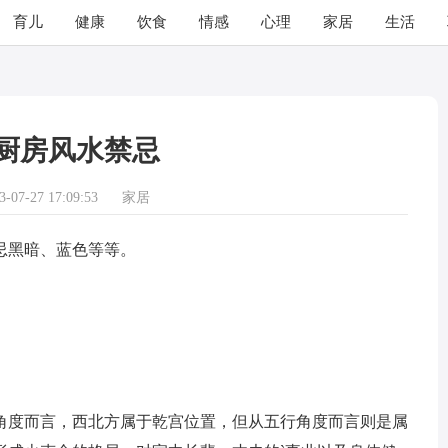
育儿
健康
饮食
情感
心理
家居
生活
厨房风水禁忌
07-27 17:09:53
家居
黑暗、蓝色等等。
度而言，西北方属于乾宫位置，但从五行角度而言则是属