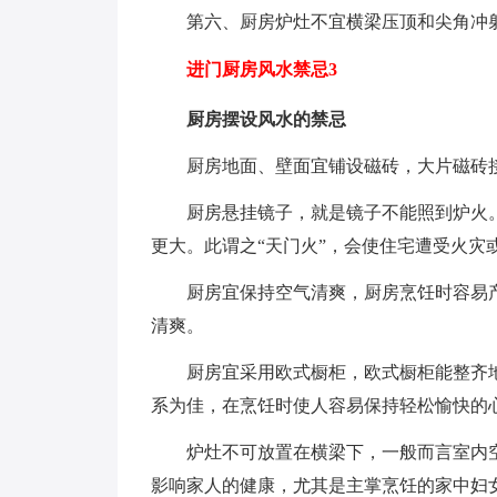
第六、厨房炉灶不宜横梁压顶和尖角冲射
进门厨房风水禁忌3
厨房摆设风水的禁忌
厨房地面、壁面宜铺设磁砖，大片磁砖接
厨房悬挂镜子，就是镜子不能照到炉火。
更大。此谓之“天门火”，会使住宅遭受火灾
厨房宜保持空气清爽，厨房烹饪时容易产
清爽。
厨房宜采用欧式橱柜，欧式橱柜能整齐地
系为佳，在烹饪时使人容易保持轻松愉快的
炉灶不可放置在横梁下，一般而言室内空
影响家人的健康，尤其是主掌烹饪的家中妇