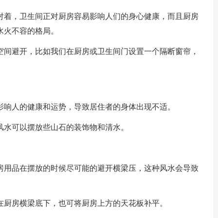
着，卫生间正对厨房容易影响人们的身心健康，而且厨房
水火不容的格局。
间避开，比如我们在厨房或卫生间门设置一个隔断窗帘，
响人的健康和运势，导致居住者的身体出现不适。
水可以摆放些山石的装饰物和清水。
用品在摆放的时候尽可能的避开横梁压，这种风水会导致
厨房横梁底下，也可将厨房上方的天花板补平。