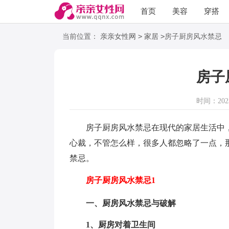
首页
美容
穿搭
语录
阅读
>
>
当前位置：
亲亲女性网
家居
房子厨房风水禁忌
房子
时间：2023-
房子厨房风水禁忌在现代的家居生活中，
心裁，不管怎么样，很多人都忽略了一点，
禁忌。
房子厨房风水禁忌1
一、厨房风水禁忌与破解
1、厨房对着卫生间