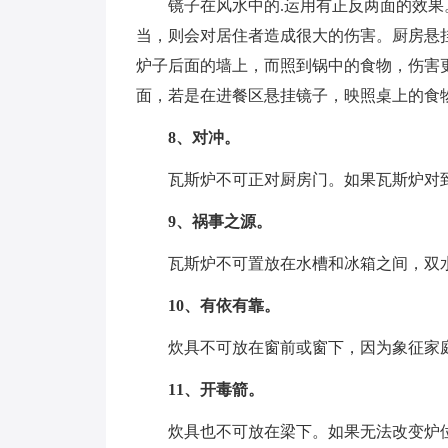
镜子在风水中的.运用有正反两面的效果
当，则会对居住者造成很大的伤害。厨房悬
炉子后面的墙上，而照到锅中的食物，伤害
面，若是在进餐区悬挂镜子，映照桌上的食
8、对冲。
瓦斯炉不可正对厨房门。如果瓦斯炉对到
9、祸事之源。
瓦斯炉不可置放在水槽和冰箱之间，双水
10、有依有靠。
炊具不可放在窗前或窗下，因为象征家
11、开毒箭。
炊具也不可放在梁下。如果无法改变炉位