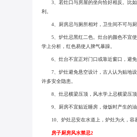
3、若灶口与房屋的坐向恰好相反。比如
利。
4、厨房忌与厕所相对，卫生间不可与厨
5、炉灶忌黑红二色。灶台的颜色不宜使
学上分析，红色易使人脾气暴躁。
6、灶台不宜正对门口或靠近窗口，避免
7、炉灶避免悬空设计，古人认为贴地设
许多安全隐患。
8、灶忌横梁压顶，风水学上忌横梁压顶
9、厨房不宜贴近睡房，做饭时产生的油
10、炉灶忌安在水道上，炉灶为火，容
房子厨房风水禁忌2