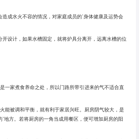
造成水火不容的情况，对家庭成员的`身体健康及运势会
开设计，如果水槽固定，就将炉具分离开，远离水槽的位
是一家煮食养命之处，所以门路所带引进来的气不适合直
火能被调和平衡，就有利于家居兴旺。厨房阴气较大，是
的`地方。若将厨房的一角当成用餐区，便可增加厨房的阳