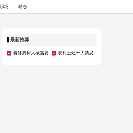
职场
励志
最新推荐
装修厨房大概需要
农村土灶十大禁忌
多少钱