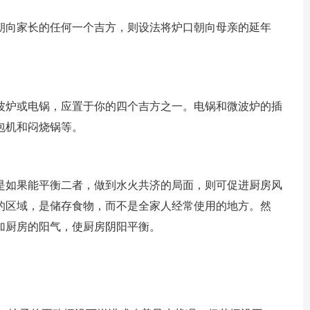
向家长的任何一个吉方，则设法将炉口朝向母亲的延年
炉或电锅，应置于你的四个吉方之一。电锅和微波炉的插
包机和闷烧锅等。
如果能平衡二者，做到水火共济的局面，则可促进厨房风
的区域，是储存食物，而不是全家人经常使用的地方。然
加厨房的阳气，使厨房阴阳平衡。