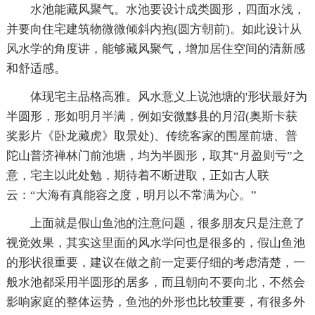
水池能藏风聚气。水池要设计成类圆形，四面水浅，
并要向住宅建筑物微微倾斜内抱(圆方朝前)。如此设计从
风水学的角度讲，能够藏风聚气，增加居住空间的清新感
和舒适感。
体现宅主品格高雅。风水意义上说池塘的'形状最好为
半圆形，形如明月半满，例如安微黟县的月沼(奥斯卡获
奖影片《卧龙藏虎》取景处)、传统客家的围屋前塘、普
陀山普济禅林门前池塘，均为半圆形，取其“月盈则亏”之
意，宅主以此处勉，期待着不断进取，正如古人联
云：“大海有真能容之度，明月以不常满为心。”
上面就是假山鱼池的注意问题，很多朋友只是注意了
视觉效果，其实这里面的风水学问也是很多的，假山鱼池
的形状很重要，建议在做之前一定要仔细的考虑清楚，一
般水池都采用半圆形的居多，而且朝向不要向北，不然会
影响家庭的整体运势，鱼池的外形也比较重要，有很多外