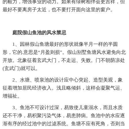
的毅力，增强事业的动力。如果有绿树相伴会更吉祥，但
最好不要离房子太近，也不要打开面向这里的窗户。
庭院假山鱼池的风水禁忌
1、园林假山鱼塘最好的形状就像半月一样的半圆
形，它的.意思是“月盈则损”。假山别墅鱼塘风水避免向北
开放。北象征着玄武大门，不走运、失败。门不朝荫凉处
(玄武门)就可以。
2、水塘、喷泉池的设计应中心突起、造型美观，象
征着增加居民经济收入。浅且略倾斜，这样会凝聚气运、
增福祉。
3、鱼池不可设计过深，易致使儿童溺水，而且水质
还不干净，易积聚污染气体，易患肺病。鱼池中的水应逐
渐有序的经过池中的过滤系统。鱼塘不应有死角，否则当