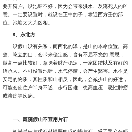
要开窗户。设池塘不好，因为会带来洪水、及淹死人的凶
意。一定要设置时，就设在正中的子，靠近西方壬的部
位。池塘太大为凶相。
8、东北方
设假山没有关系，而西北的泽，是山的本命位置。高
耸、屹立的山，会带来稳定感，含有不屈不挠的`意思，
做高一点比较好，意味着财产稳定，一家团结以及有好的
继承人。不可设置池塘，水气停滞，会产生弊害。水不是
安定的物质，其性质和山相反，因此，会减少山的好运，
可能会使住户半身不遂、步行困难、患高血压、恶性肿瘤
或溃疡等疾病。
一、庭院假山不宜用片石
如果是由片状石材组装而成的鳞片石，像刀竖立在那