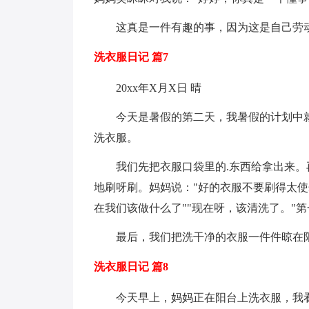
这真是一件有趣的事，因为这是自己劳
洗衣服日记 篇7
20xx年X月X日 晴
今天是暑假的第二天，我暑假的计划中就
洗衣服。
我们先把衣服口袋里的.东西给拿出来。
地刷呀刷。妈妈说："好的衣服不要刷得太使
在我们该做什么了""现在呀，该清洗了。"
最后，我们把洗干净的衣服一件件晾在
洗衣服日记 篇8
今天早上，妈妈正在阳台上洗衣服，我看