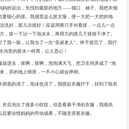
妈妈的说法，先找到最脏的地方——领口、袖子。我把衣领
也要细心的搓。我感觉这么搓太慢，便一大把一大把的地
儿没洗好，那儿没搓好！应该用两只手对着搓，一点儿一点
地方，搓一下沾一下泡沫水，再用力的搓几下就很干净了。
打了我一脸，让我当了一次“圣诞老人”。终于搓完了，我拧
臭水沟里的脏水一样黑，让人恶心！
进去，搓啊，搓啊，泡泡满天飞，把卫生间弄成了 “泡
出来，弄的地上很滑，一不小心就会摔倒。
彻底的清了，泡沫也没了，我捞起衣服拧干，挂到了晾衣
并且泡出了很多小纹纹，但是看着干净的衣服，我很高
以后要珍惜妈妈的劳动成果，不随意弄脏衣服。