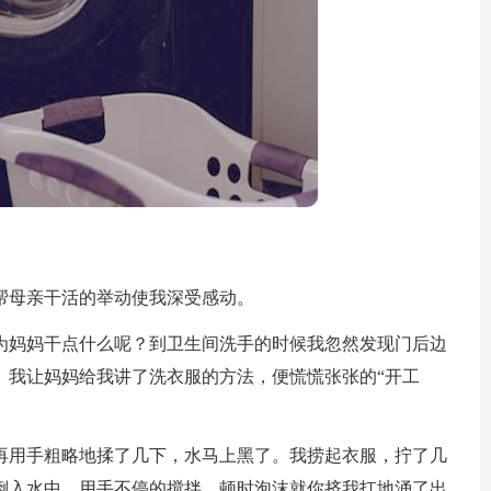
母亲干活的举动使我深受感动。
妈妈干点什么呢？到卫生间洗手的时候我忽然发现门后边
。我让妈妈给我讲了洗衣服的方法，便慌慌张张的“开工
用手粗略地揉了几下，水马上黑了。我捞起衣服，拧了几
倒入水中，用手不停的搅拌，顿时泡沫就你挤我扛地涌了出