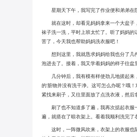
星期天下午，我写完了作业便和弟弟在院
就在这时，却看见妈妈拿来一个大盆子，
袜子洗一洗，平时上班太忙了。听了妈妈的
苦了，今天我也帮助妈妈洗衣服吧！
想到这里，我就恳求妈妈给我也分了几件
泡进去了。接着，我又学着妈妈的样子往盆
几分钟后，我有模有样使劲儿地搓起来，
的'脏物并没有洗干净。这可怎么办呢？哦
紧找来刷子，又往里面放了点洗衣液，然后
刷了也不知道多了遍，我再次掂起衣服一
遍，就搭在了晾衣架上。看着我顺利洗完了
这时，一阵微风吹来，衣架上的衣服也随