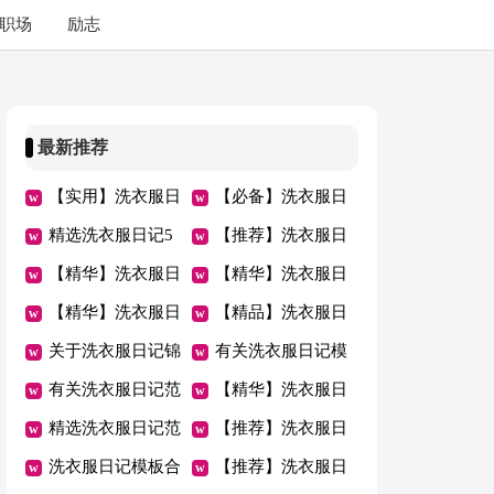
职场
励志
最新推荐
【实用】洗衣服日
【必备】洗衣服日
记4篇
精选洗衣服日记5
记3篇
【推荐】洗衣服日
篇
【精华】洗衣服日
记范文锦集八篇
【精华】洗衣服日
记范文集锦8篇
【精华】洗衣服日
记范文集锦9篇
【精品】洗衣服日
记范文合集9篇
关于洗衣服日记锦
记汇编5篇
有关洗衣服日记模
集六篇
有关洗衣服日记范
板集锦五篇
【精华】洗衣服日
文合集九篇
精选洗衣服日记范
记模板汇总6篇
【推荐】洗衣服日
文汇总六篇
洗衣服日记模板合
记模板合集6篇
【推荐】洗衣服日