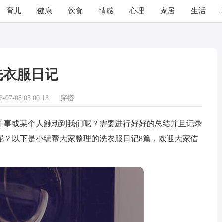
育儿
健康
饮食
情感
心理
家居
生活
洗衣服日记
07-08 05:00:13
穿搭
事或某个人触动到我们呢？需要进行好好的总结并且记录
呢？以下是小编帮大家整理的洗衣服日记8篇，欢迎大家借