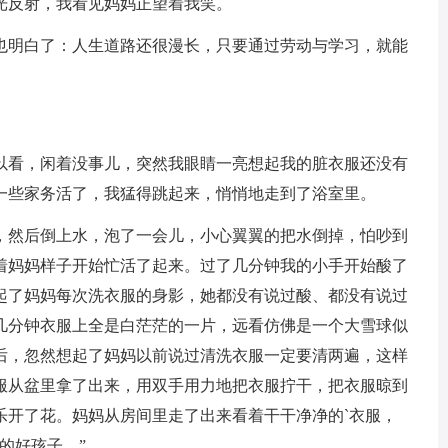
光反射，我看见妈妈正望着我笑。
明白了：人生道路还很漫长，只要通过劳动与学习，就能
看，闲着没事儿，突然我眼睛一亮想起我的脏衣服还没有
一些家务活了，我猛得跳起来，悄悄地走到了浴室里。
然后倒上水，泡了一会儿，小心翼翼的把水倒掉，怕吵到
着妈妈样子开始忙活了起来。过了几分钟我的小手开始酸了
起了妈妈每次洗衣服的身影，她都没有说过酸、都没有说过
几分钟衣服上全是白茫茫的一片，远看仿佛是一个大雪球似
后，忽然想起了妈妈以前说过清洗衣服一定要清两遍，这样
服从盆里拿了出来，用双手用力地把衣服拧干，把衣服晾到
乐开了花。妈妈从房间里走了出来看着干干净净的`衣服，
的好孩子。”