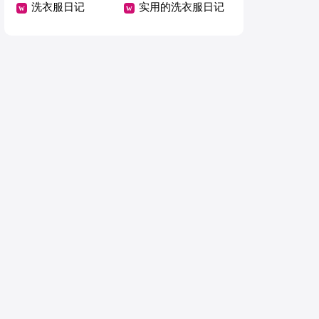
集五篇
洗衣服日记
记范文汇编五篇
实用的洗衣服日记