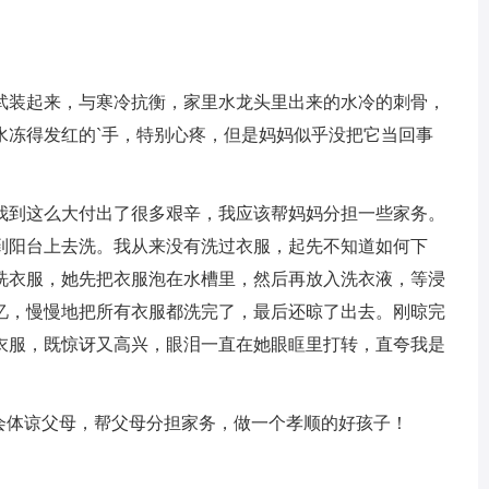
装起来，与寒冷抗衡，家里水龙头里出来的水冷的刺骨，
水冻得发红的`手，特别心疼，但是妈妈似乎没把它当回事
到这么大付出了很多艰辛，我应该帮妈妈分担一些家务。
到阳台上去洗。我从来没有洗过衣服，起先不知道如何下
洗衣服，她先把衣服泡在水槽里，然后再放入洗衣液，等浸
忆，慢慢地把所有衣服都洗完了，最后还晾了出去。刚晾完
衣服，既惊讶又高兴，眼泪一直在她眼眶里打转，直夸我是
体谅父母，帮父母分担家务，做一个孝顺的好孩子！