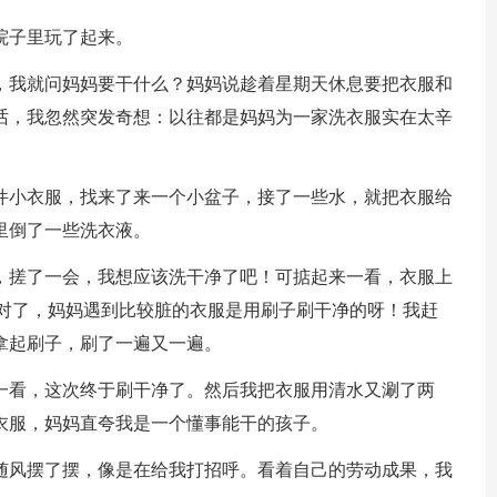
子里玩了起来。
我就问妈妈要干什么？妈妈说趁着星期天休息要把衣服和
话，我忽然突发奇想：以往都是妈妈为一家洗衣服实在太辛
小衣服，找来了来一个小盆子，接了一些水，就把衣服给
里倒了一些洗衣液。
搓了一会，我想应该洗干净了吧！可掂起来一看，衣服上
！对了，妈妈遇到比较脏的衣服是用刷子刷干净的呀！我赶
拿起刷子，刷了一遍又一遍。
看，这次终于刷干净了。然后我把衣服用清水又涮了两
衣服，妈妈直夸我是一个懂事能干的孩子。
风摆了摆，像是在给我打招呼。看着自己的劳动成果，我