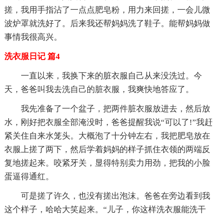
搓，我用手指沾了一点点肥皂粉，用力来回搓，一会儿微
波炉罩就洗好了。后来我还帮妈妈洗了鞋子。能帮妈妈做
事情我很高兴。
洗衣服日记 篇4
一直以来，我换下来的脏衣服自己从来没洗过。今
天，爸爸叫我去洗自己的脏衣服，我爽快地答应了。
我先准备了一个盆子，把两件脏衣服放进去，然后放
水，刚好把衣服全部淹没时，爸爸提醒我说“可以了!”我赶
紧关住自来水笼头。大概泡了十分钟左右，我把肥皂放在
衣服上搓了两下，然后学着妈妈的样子抓住衣领的两端反
复地搓起来。咬紧牙关，显得特别卖力用劲，把我的小脸
蛋逼得通红。
可是搓了许久，也没有搓出泡沫。爸爸在旁边看到我
这个样子，哈哈大笑起来。“儿子，你这样洗衣服能洗干