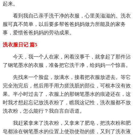
起来。
看到我自己亲手洗干净的衣服，心里美滋滋的。洗衣
服可真不简单，以后要多帮爸爸妈妈做力所能及的家务
事，爱惜爸爸妈妈的劳动成果。
洗衣服日记 篇5
今天，我一个人在家，闲着没事干，就拿起了那件沾
了钢笔墨水的衣服，准备把它洗干净，给妈妈一个惊喜。
先找来一个脸盆，放满水，接着把衣服放进去。等它
完全泡完后，然后用手用力搓洗脏的部位，可根本没有效
果。半小时过去了，衣服上的那钢笔墨水的痕迹还在，这
时我才想起忘记放洗衣粉了，瞧我这记性，洗衣服都不放
洗衣粉，怎么能行？我自言自语道。
我赶紧拿来了洗衣粉，又拿来了肥皂，把洗衣粉和肥
皂都涂在钢笔墨水的位置上使劲使劲的搓，又到了洗衣液