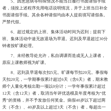
5、因患急病等特殊情况不能当日履行书面请假手续
者，须按上述程序先用电话说明情况，并于上班当日补全
书面请假手续。其余各种请假均由本人提前填写请假条。
严禁代假。
6、超过规定的上班、集体活动时间为迟到；提前下
班、集体活动中途无故退场为早退。迟到及早退超过30分
钟者按旷课处理。
7、未经教导处允许，私自调课而造成无人上课者，
原应上课教师视为旷课。
8、迟到及早退每次扣5元。旷课每节扣20元。事假每
天扣20元，一学期事假累计超过6天（含6天）者，期末教
师个人量化考核出勤一项以0分计；一学年事假累计超过
12天（含12天）者，取消当年评优选模及年度考核为“优
秀”的资格，并不予发放任何奖金。病假40岁以下超过两
天（不含）、40岁及以上超过3天（不含）者，每超出一