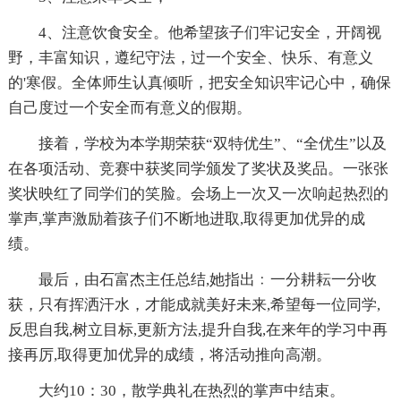
4、注意饮食安全。他希望孩子们牢记安全，开阔视
野，丰富知识，遵纪守法，过一个安全、快乐、有意义
的'寒假。全体师生认真倾听，把安全知识牢记心中，确保
自己度过一个安全而有意义的假期。
接着，学校为本学期荣获“双特优生”、“全优生”以及
在各项活动、竞赛中获奖同学颁发了奖状及奖品。一张张
奖状映红了同学们的笑脸。会场上一次又一次响起热烈的
掌声,掌声激励着孩子们不断地进取,取得更加优异的成
绩。
最后，由石富杰主任总结,她指出﹕一分耕耘一分收
获，只有挥洒汗水，才能成就美好未来,希望每一位同学,
反思自我,树立目标,更新方法,提升自我,在来年的学习中再
接再厉,取得更加优异的成绩，将活动推向高潮。
大约10：30，散学典礼在热烈的掌声中结束。