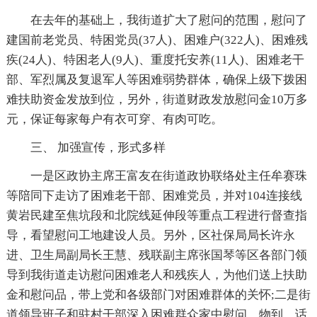
在去年的基础上，我街道扩大了慰问的范围，慰问了
建国前老党员、特困党员(37人)、困难户(322人)、困难残
疾(24人)、特困老人(9人)、重度托安养(11人)、困难老干
部、军烈属及复退军人等困难弱势群体，确保上级下拨困
难扶助资金发放到位，另外，街道财政发放慰问金10万多
元，保证每家每户有衣可穿、有肉可吃。
三、 加强宣传，形式多样
一是区政协主席王富友在街道政协联络处主任牟赛珠
等陪同下走访了困难老干部、困难党员，并对104连接线
黄岩民建至焦坑段和北院线延伸段等重点工程进行督查指
导，看望慰问工地建设人员。另外，区社保局局长许永
进、卫生局副局长王慧、残联副主席张国琴等区各部门领
导到我街道走访慰问困难老人和残疾人，为他们送上扶助
金和慰问品，带上党和各级部门对困难群体的关怀;二是街
道领导班子和驻村干部深入困难群众家中慰问，物到、话