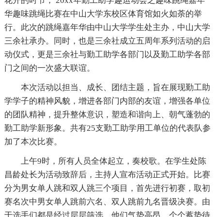
花开的时节， 20xx年勤工助学趣运动会之趣味跳绳嘉年
华趣味跳绳比赛在中山大学东校区体育馆如火如荼的举
行。此次的跳绳嘉年华由中山大学学生处主办，中山大学
三余社承办。同时，也是三余社成立五周年系列活动的启
动仪式，更是三余社与勤工助学各部门以及勤工助学各部
门之间的一次盛大联谊。
本次活动以担当、成长、团结主题，旨在展现勤工助
学学子的精神风貌，增进各部门内部的友谊，增强各单位
的团队精神，提升整体意识，塑造和谐向上、朝气蓬勃的
勤工助学新形象。共有25支勤工助学用工单位的代表队参
加了本次比赛。
上午9时，所有人员全体起立，奏校歌。在学生处陈
昌龄处长为活动致辞后，主持人宣布活动正式开始。比赛
分为男女单人跳和双人跳三个项目，首先进行初赛，取初
赛名次中男女单人跳前六名、双人跳前九名晋级决赛。由
于选手们都是经过层层筛选，他们气势高昂，个个蓄势待