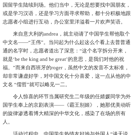
国留学生陆续到场。他们当中，无论是想要找中国朋友，
或是学习汉语，还是学习方面寻求帮助，都十分积极地跟
志愿者小组进行互动，办公室里洋溢着一片欢声笑语。
来自意大利的andrea，就主动请了中国学生帮他取个
中文名——“王伟”。当问起为什么起这么个看上去普普通
通的名字时，志愿者道出了深意：“这个名字拆分开来，
就是‘be the king and be great’的意思，是我们对他的祝
福。”而来自西班牙的roger，虽然中文的发音不太标准，
却非常谦虚好学，对中国文化十分喜爱，这一点从他的中
文名 “儒哲”就可以略见一二。
令人惊喜的环节当属研究生二年级的任婧媛同学为外
国学生奉上的京剧表演——《霸王别姬》，她那优美动听
的旋律渗透着博大精深的中华文化，感染了在场的所有
人。
活动过程中，中国学生热情友好地与外国人“谈天说