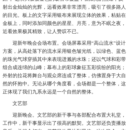
射出金灿灿的光辉，远看效果非常漂亮，吸引了很多路人
的目光。板上的文字采用银布来展现立体的效果，粘贴在
金板上，同时添加同颜色的星星、月亮，意为不眠之夜，
近看效果极其精致，让人赞叹不已。
迎新年晚会会场布置。会场屏幕采用“高山流水”设计
方案，从高处落下的流水采用银色皱光纸，以绿色、蓝色
的珠光气球穿插其中来表现迸溅的水珠；还以气球和彩带
组合成连绵的山峰；幕布上的彩球象征五彩缤纷的阳光；
外射的拉花将舞台与观众席连成了整体，仿佛置身于大自
然的怀抱中。无论从哪个角度看，会场都是一个整体，这
正体现了我们九系永远是一个自然的整体。
文艺部
迎新晚会。文艺部的新干事与各部配合布置大礼堂，
工作中，新干事显示出了很高的默契。文艺部还负责播放