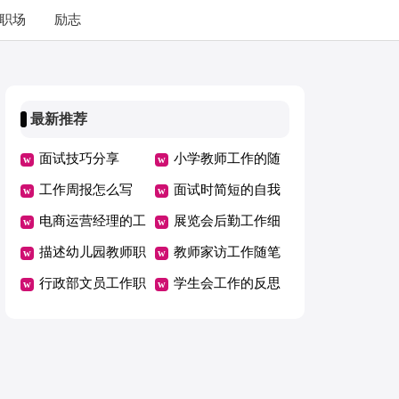
职场
励志
最新推荐
面试技巧分享
小学教师工作的随
工作周报怎么写
笔
面试时简短的自我
电商运营经理的工
介绍
展览会后勤工作细
作职责
描述幼儿园教师职
则
教师家访工作随笔
业的句子 描写老
行政部文员工作职
学生会工作的反思
师外貌的句子
责和内容
总结优秀