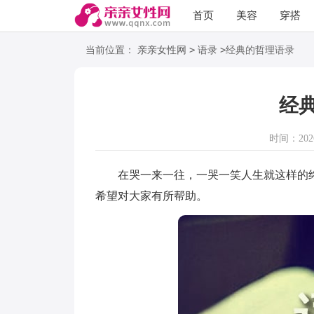
首页
美容
穿搭
语录
阅读
>
>
当前位置：
亲亲女性网
语录
经典的哲理语录
经
时间：2026-
在哭一来一往，一哭一笑人生就这样的终结
希望对大家有所帮助。