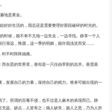
界。
，遍地是黄金。
开始好好生活的，我总还是需要整理好那段破碎的时光的。
活的时候，能不卑不亢地一边失去，一边寻找。静享一个人
渐行渐远，惟愿，这一季的明媚，能许我浅笑而安……
，时不时阵阵抽痛。
羊；而在恶的世界里，善却是一只任由宰割的羔羊。善需基
健康，发展自己的力量，保持自己的精力。将来可能出现的一
容易了。所谓的百毒不侵，也不过是人麻木的表现而已。静
言无益。缺点，人皆有之；揭人缺失，扬人之恶，乃为人所