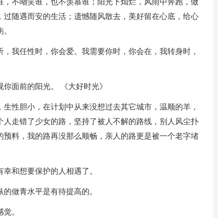
怨谁，不嘲笑谁，也不羡慕谁；阳光下灿烂，风雨中奔跑，做
，过随遇而安的生活；遗憾随风散去，美好留在心底，给心
伤。
会听，我任性时，你会爱。我需要你时，你会在，我转身时，
视你面前的阳光。 《大好时光》
来，生性胆小，在计划中从来没想过去其它城市，温顺的羊，
个人走错了少女的路，坚持了被人不解的路线，别人风尘扑
的预料，我的路再没那么顺畅，亲人的路更是被一个老字堵
有幸和想要保护的人相遇了。
枞的做青水平是有待提高的。
感觉。