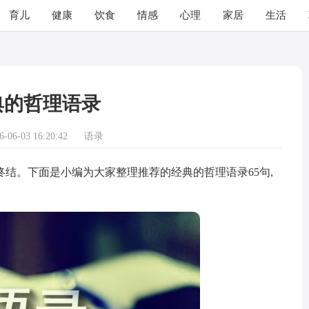
育儿
健康
饮食
情感
心理
家居
生活
典的哲理语录
06-03 16:20:42
语录
。下面是小编为大家整理推荐的经典的哲理语录65句,