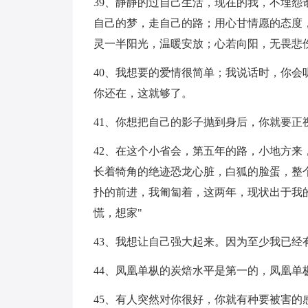
39、静静的过自己生活，现在的我，不埋
自己的梦，走自己的路；用心甘情愿的态度
灵一半阳光，温暖安放；心若向阳，无畏悲
40、我想要的爱情很简单；我说话时，你
你还在，这就够了。
41、你想把自己的影子抛到身后，你就要正
42、在这个小省会，第五年的路，小地方
长着犄角的绝迹恐龙心脏，白狐的脸蛋，整
扑的前进，我匍匐着，这两年，现状出于我
慌，想家"
43、我想让自己强大起来。因为至少我已经
44、凤凰单枞的炭焙水平是第一的，凤凰单
45、有人突然对你很好，你就有种要被害的