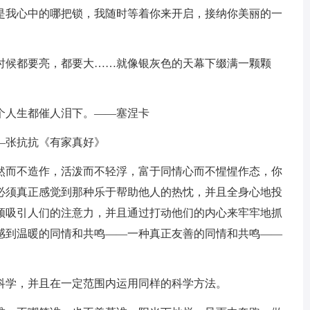
就是我心中的哪把锁，我随时等着你来开启，接纳你美丽的一
何时候都要亮，都要大……就像银灰色的天幕下缀满一颗颗
个人生都催人泪下。——塞涅卡
—张抗抗《有家真好》
自然而不造作，活泼而不轻浮，富于同情心而不惺惺作态，你
必须真正感觉到那种乐于帮助他人的热忱，并且全身心地投
须吸引人们的注意力，并且通过打动他们的内心来牢牢地抓
感到温暖的同情和共鸣——一种真正友善的同情和共鸣——
法科学，并且在一定范围内运用同样的科学方法。