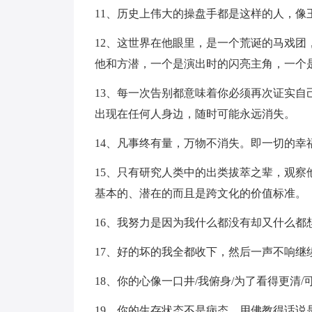
11、历史上伟大的操盘手都是这样的人，
12、这世界在他眼里，是一个荒诞的马戏
他和方潜，一个是演出时的闪亮主角，一个
13、每一次告别都意味着你必须再次证实
出现在任何人身边，随时可能永远消失。
14、凡事终有量，万物不消失。即一切的
15、只有研究人类中的出类拔萃之辈，观
基本的、潜在的而且是跨文化的价值标准。
16、我努力是因为我什么都没有却又什么都
17、好的坏的我全都收下，然后一声不响继
18、你的心像一口井/我俯身/为了看得更清/
19、你的生存状态不是病态，用佛教得话