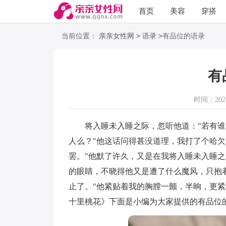
首页
美容
穿搭
语录
阅读
>
>
当前位置：
亲亲女性网
语录
有品位的语录
有
时间：2024-
将入睡未入睡之际，忽听他道："若有谁
人么？"他这话问得甚没道理，我打了个哈欠
罢。"他默了许久，又是在我将入睡未入睡之
的眼睛，不晓得他又是遭了什么魔风，只抱
止了。"他紧贴着我的胸膛一颤，半晌，更紧
十里桃花》下面是小编为大家提供的有品位的