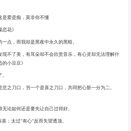
这是爱是痴，莫非你不懂
蝶恋花》
的一点，而我却是黑夜中永久的黑暗。
却发现不了美，有耳朵却不会欣赏音乐，有心灵却无法理解什
边的小豆豆》
了。
个是悲之刀口，另一个是喜之刀口，共同把心脏一分为二。
得无论如何还是要先让自己过得好。
惊喜；太过"有心"反而失望透顶。