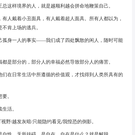
像王总这样境界的人，就是越顺利越会拼命地鞭策自己。
团，有人戴着小丑面具，有人戴着超人面具。所有人都以为，
是不肯上场的逃兵。
自己孤身一人的事实——我们成了四处飘散的闲人，随时可能
幸福都是部分的，部分人的幸福必然导致部分人的痛苦。
察他们在日常生活中所遵循的价值观，才找得到人类所具有的
想要。
续生活。
可视野/越发灰暗/只能隐约看见/我惶恐的倒影。
说是自性，无所挂碍，是自在。自在是什么？就是解脱。