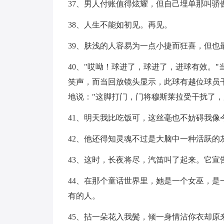
37、男人付账值得炫耀，但自己埋单那叫骄
38、人生不能如初见。再见。
39、肤浅的人容易为一点小捷而狂喜，但也
40、"哎呦！球进了，球进了，进球有效。
笑声，而当回放镜头显示，此球有越位球员
地说："这脚打门，门将穆斯莱拉受干扰了，
41、明天我比吃饭可，这丝毫也不妨碍我像
42、他还得知灵魂不过是大脑中一种活跃的
43、这时，长夜将尽，汽笛叫了起来。它
44、在那个童话世界里，她是一个女巫，
有的人。
45、拈一朵花入我鬓，倾一身情沾你衣却原