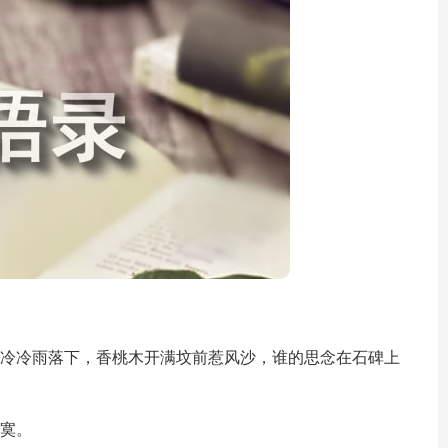
，冷冷雨落下，香桃木开满坟前惹风沙，谁的思念在石碑上
寂寞。