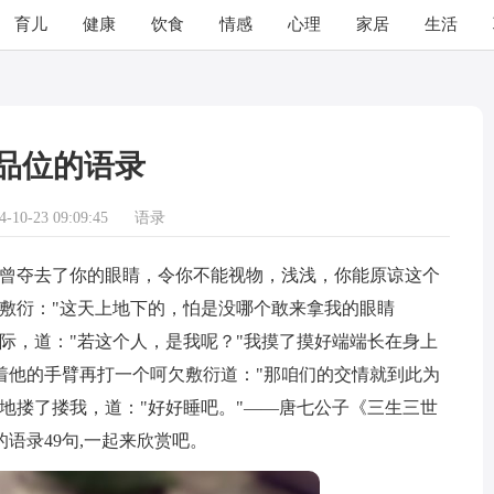
育儿
健康
饮食
情感
心理
家居
生活
品位的语录
10-23 09:09:45
语录
曾夺去了你的眼睛，令你不能视物，浅浅，你能原谅这个
敷衍："这天上地下的，怕是没哪个敢来拿我的眼睛
际，道："若这个人，是我呢？"我摸了摸好端端长在身上
着他的手臂再打一个呵欠敷衍道："那咱们的交情就到此为
地搂了搂我，道："好好睡吧。"——唐七公子《三生三世
语录49句,一起来欣赏吧。