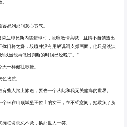
傲。
最容易剎那间灰心丧气。
"当荷兰球员斯内德进球时，段暄激情高喊，且情不自禁露出
干扰门将之嫌，段暄并没有用解说词支撑画面，他只是淡淡
所以当他再做出判断的时候已经晚了。"
今天一样健壮敏捷。
灰色物质。
宣告有些人踏上旅途，要去一个从此和我无关痛痒的世界。
是一个坐在山顶城堡王位上的女王，在不经意间，她欺负了所
来痴枉贪恋总不觉，换那世人一笑。