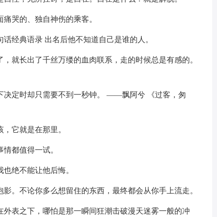
面痛哭的、独自神伤的乘客。
句话经典语录 出名后他不知道自己是谁的人。
长了，就长出了千丝万缕的血肉联系，走的时候总是有感的。
下决定时却只需要不到一秒钟。 ——飘阿兮 《过客，匆
该，它就是在那里。
事情都值得一试。
我也绝不能让他后悔。
是泡影。不论你多么想留住的东西，最终都会从你手上流走。
藏在外表之下，哪怕是那一瞬间狂潮击破漫天迷雾一般的冲