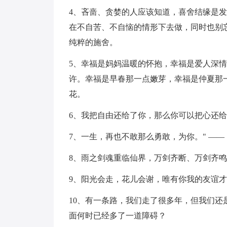
4、吝啬、贪婪的人应该知道，喜舍结缘是
在不自苦、不自恼的情形下去做，同时也别
纯粹的施舍。
5、幸福是妈妈温暖的怀抱，幸福是爱人深
许。幸福是早春那一点嫩芽，幸福是仲夏那
花。
6、我把自由还给了你，那么你可以把心还
7、一生，再也不敢那么勇敢，为你。" ——
8、雨之剑魂重临仙界，万剑齐断、万剑齐
9、阳光会走，花儿会谢，唯有你我的友谊
10、有一条路，我们走了很多年，但我们
面何时已经多了一道障碍？