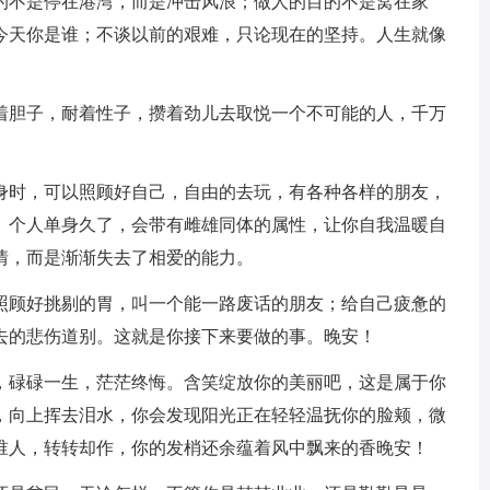
的不是停在港湾，而是冲击风浪；做人的目的不是窝在家
今天你是谁；不谈以前的艰难，只论现在的坚持。人生就像
壮着胆子，耐着性子，攒着劲儿去取悦一个不可能的人，千万
单身时，可以照顾好自己，自由的去玩，有各种各样的朋友，
。个人单身久了，会带有雌雄同体的属性，让你自我温暖自
情，而是渐渐失去了相爱的能力。
，照顾好挑剔的胃，叫一个能一路废话的朋友；给自己疲惫的
去的悲伤道别。这就是你接下来要做的事。晚安！
久，碌碌一生，茫茫终悔。含笑绽放你的美丽吧，这是属于你
，向上挥去泪水，你会发现阳光正在轻轻温抚你的脸颊，微
谁人，转转却作，你的发梢还余蕴着风中飘来的香晚安！