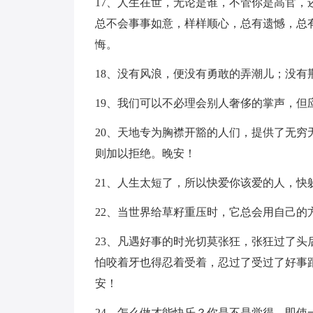
17、人生在世，无论是谁，不管你是高官
总不会事事如意，样样顺心，总有遗憾，总
悔。
18、没有风浪，便没有勇敢的弄潮儿；没有
19、我们可以不必理会别人奢侈的掌声，
20、天地专为胸襟开豁的人们，提供了无
则加以拒绝。晚安！
21、人生太短了，所以快爱你该爱的人，快
22、当世界给草籽重压时，它总会用自己的
23、凡遇好事的时光切莫张狂，张狂过了
怕咬着牙也得忍着受着，忍过了受过了好事
安！
24、怎么做才能快乐？你是不是觉得，即