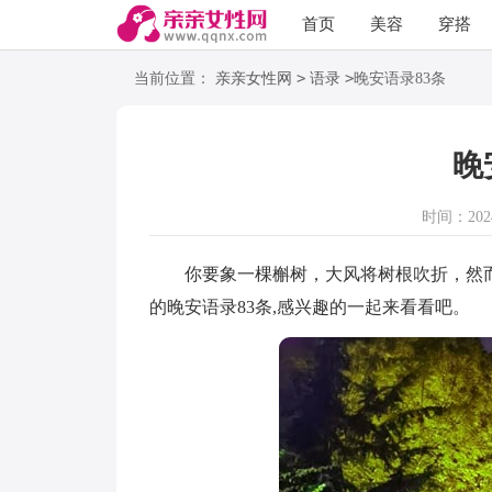
首页
美容
穿搭
语录
阅读
>
>
当前位置：
亲亲女性网
语录
晚安语录83条
晚
时间：2024-
你要象一棵槲树，大风将树根吹折，然而
的晚安语录83条,感兴趣的一起来看看吧。