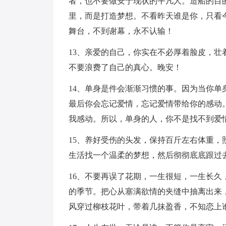
者，也不要做安于现状的平凡人。造船的目
里，而是打造梦想。不看昨天谁是你，只看
舞台，不到谢幕，永不认输！
13、亲爱的自己，你实在不必厚着脸皮，
不要浪费了自己的真心。晚安！
14、单身是件会渐渐习惯的事。因为当你
最后你会忘记爱情，忘记爱情带给你的感动
我感动。所以，单身的人，你不是找不到爱
15、养好受伤的头发，保持百斤左右体重
生活找一个温柔的梦想，然后彻彻底底跟过
16、不要再误了花期，一生很短，一生长
的季节。把心从塞满欲情的夹缝中抽离出来
风穿过柳枝花叶，带着几抹盈香，不知恋上