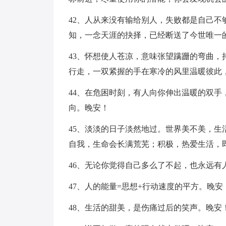
42、人从来没有输给别人，失败都是自己
知，一念天涯的抉择，已经断送了今世唯一
43、怀想使人苍凉，意味张望蹒跚的弯曲
行走，一双紧握的手在寒冷的风里温暖彼此
44、在危困时刻，有人向你伸出温暖的双
向。晚安！
45、淡淡的日子淡然地过。世界美不美，
自我，生命会长满荒芜；积极，热爱生活，
46、无论你觉得自己多么了不起，也永远有
47、人的能量=思想+行动速度的平方。晚安
48、生活的甜美，是伤痛过后的笑声。晚安