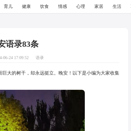
育儿
健康
饮食
情感
心理
家居
生活
安语录83条
06-24 17:09:52
语录
巨大的树干，却永远挺立。晚安！以下是小编为大家收集