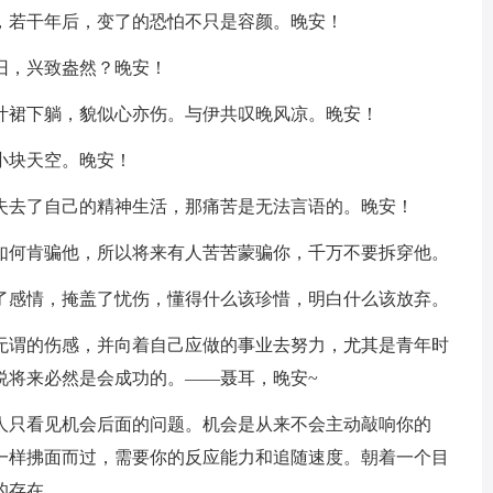
，若干年后，变了的恐怕不只是容颜。晚安！
旧，兴致盎然？晚安！
柳叶裙下躺，貌似心亦伤。与伊共叹晚风凉。晚安！
小块天空。晚安！
旦失去了自己的精神生活，那痛苦是无法言语的。晚安！
又如何肯骗他，所以将来有人苦苦蒙骗你，千万不要拆穿他。
白了感情，掩盖了忧伤，懂得什么该珍惜，明白什么该放弃。
做无谓的伤感，并向着自己应做的事业去努力，尤其是青年时
说将来必然是会成功的。——聂耳，晚安~
的人只看见机会后面的问题。机会是从来不会主动敲响你的
一样拂面而过，需要你的反应能力和追随速度。朝着一个目
的存在。