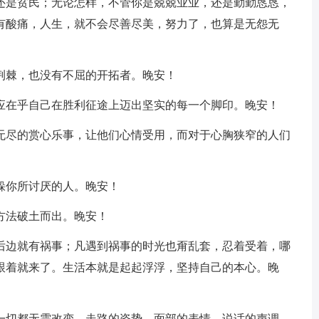
，还是贫民；无论怎样，不管你是兢兢业业，还是勤勤恳恳，
有酸痛，人生，就不会尽善尽美，努力了，也算是无怨无
荆棘，也没有不屈的开拓者。晚安！
但应在乎自己在胜利征途上迈出坚实的每一个脚印。晚安！
穷无尽的赏心乐事，让他们心情受用，而对于心胸狭窄的人们
躲你所讨厌的人。晚安！
方法破土而出。晚安！
头后边就有祸事；凡遇到祸事的时光也甭乱套，忍着受着，哪
跟着就来了。生活本就是起起浮浮，坚持自己的本心。晚
使一切都无需改变，走路的姿势，面部的表情，说话的声调，