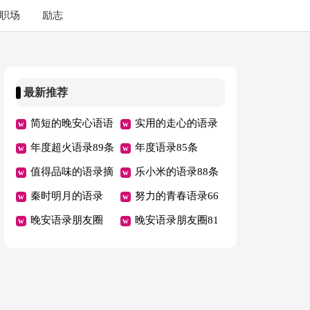
职场
励志
最新推荐
简短的晚安心语语
实用的走心的语录
录
年度超火语录89条
46条
年度语录85条
值得品味的语录摘
乐小米的语录88条
录36条
秦时明月的语录
努力的青春语录66
晚安语录朋友圈
条
晚安语录朋友圈81
条