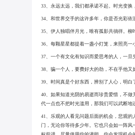
33、永远太远，我们都承诺不起。时光变换
34、和世界交手的这许多年，你是否光彩依
35、伊人独唱伴月光，唯有孤影共徜徉。
36、每颗星星都提着一盏小灯笼，来照亮一
37、一个有文化有知识而爱思考的人，一
38、骗一个人，要费好大的劲，不在乎他
39、时间真是个好东西，辨别了人心，明
40、如果知道光阴的易逝而珍贵爱惜，不
代一点也不把时光滥用，那我们可以武断地
41、乐观的人看见问题后面的机会，悲观
门，无论你等待多少年。它也只会如一阵风
标前进，尽量使用你的潜能，你会发现机会