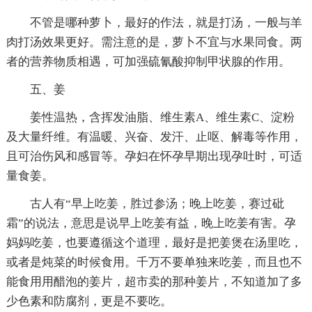
不管是哪种萝卜，最好的作法，就是打汤，一般与羊
肉打汤效果更好。需注意的是，萝卜不宜与水果同食。两
者的营养物质相遇，可加强硫氰酸抑制甲状腺的作用。
五、姜
姜性温热，含挥发油脂、维生素A、维生素C、淀粉
及大量纤维。有温暖、兴奋、发汗、止呕、解毒等作用，
且可治伤风和感冒等。孕妇在怀孕早期出现孕吐时，可适
量食姜。
古人有“早上吃姜，胜过参汤；晚上吃姜，赛过砒
霜”的说法，意思是说早上吃姜有益，晚上吃姜有害。孕
妈妈吃姜，也要遵循这个道理，最好是把姜煲在汤里吃，
或者是炖菜的时候食用。千万不要单独来吃姜，而且也不
能食用用醋泡的姜片，超市卖的那种姜片，不知道加了多
少色素和防腐剂，更是不要吃。