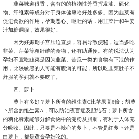
韭菜味道很香，含有的的植物性芳香挥发油、硫化
物、纤维素等成分对于身体健康哈好处多多。因为韭菜有
促进食欲的作用，孕期恶心、呕吐的话，用韭菜汁和生姜
汁加糖调服，效果很好。
因为妊娠期子宫压迫直肠，容易导致便秘，适当多吃
韭菜、芹菜等粗纤维的食物，还有助通便。有的说法认为
孕妇不宜吃韭菜是因为韭菜、苦瓜一类的食物有下泄的作
用，比较敏感的人可能有腹泻的可能，所以吃韭菜肚子不
舒服的孕妈就不要吃了。
四、萝卜
萝卜有多好？萝卜所含的维生素C比苹果高6倍；胡萝
卜所含的维生素A，可以防治夜盲症及胆结石；萝卜所含
的糖化酵素能够分解食物中的淀粉及脂肪，有利于人体充
分吸收。因此，只要是不辣心的萝卜，不管是红萝卜还是
白萝卜，都是适合孕妇吃的。