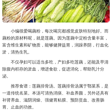
小编很爱喝藕粉，每次喝完都感觉皮肤特别地好。而
藕粉的原材料呢，就是莲藕。因为莲藕中淀粉含量丰富，
富含维生素和矿物质，能够健脾益胃，润躁养阴，行血化
淤，清热生乳。
不仅孕妇可以适当多吃，产妇多吃莲藕，还能及早清
除腹内积存的淤血，增进食欲，促进消化，帮助乳汁分
泌。
推荐食谱：莲藕排骨汤。莲藕排骨汤属于鄂菜系，是
一道传统名菜。本汤可清热消痰、补血养颜，另外还具有
补肾养血、滋阴润燥、强健胃粘膜、预防贫血、改善肠
胃、止血的功效。