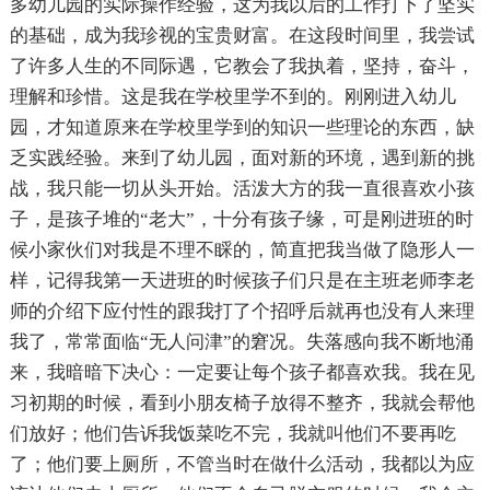
多幼儿园的实际操作经验，这为我以后的工作打下了坚实
的基础，成为我珍视的宝贵财富。在这段时间里，我尝试
了许多人生的不同际遇，它教会了我执着，坚持，奋斗，
理解和珍惜。这是我在学校里学不到的。刚刚进入幼儿
园，才知道原来在学校里学到的知识一些理论的东西，缺
乏实践经验。来到了幼儿园，面对新的环境，遇到新的挑
战，我只能一切从头开始。活泼大方的我一直很喜欢小孩
子，是孩子堆的“老大”，十分有孩子缘，可是刚进班的时
候小家伙们对我是不理不睬的，简直把我当做了隐形人一
样，记得我第一天进班的时候孩子们只是在主班老师李老
师的介绍下应付性的跟我打了个招呼后就再也没有人来理
我了，常常面临“无人问津”的窘况。失落感向我不断地涌
来，我暗暗下决心：一定要让每个孩子都喜欢我。我在见
习初期的时候，看到小朋友椅子放得不整齐，我就会帮他
们放好；他们告诉我饭菜吃不完，我就叫他们不要再吃
了；他们要上厕所，不管当时在做什么活动，我都以为应