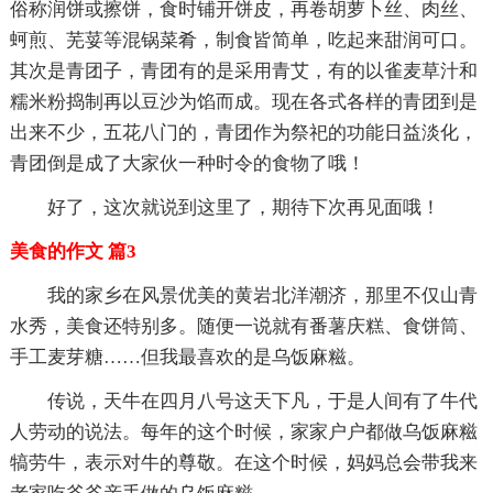
俗称润饼或擦饼，食时铺开饼皮，再卷胡萝卜丝、肉丝、
蚵煎、芜荽等混锅菜肴，制食皆简单，吃起来甜润可口。
其次是青团子，青团有的是采用青艾，有的以雀麦草汁和
糯米粉捣制再以豆沙为馅而成。现在各式各样的青团到是
出来不少，五花八门的，青团作为祭祀的功能日益淡化，
青团倒是成了大家伙一种时令的食物了哦！
好了，这次就说到这里了，期待下次再见面哦！
美食的作文 篇3
我的家乡在风景优美的黄岩北洋潮济，那里不仅山青
水秀，美食还特别多。随便一说就有番薯庆糕、食饼筒、
手工麦芽糖……但我最喜欢的是乌饭麻糍。
传说，天牛在四月八号这天下凡，于是人间有了牛代
人劳动的说法。每年的这个时候，家家户户都做乌饭麻糍
犒劳牛，表示对牛的尊敬。在这个时候，妈妈总会带我来