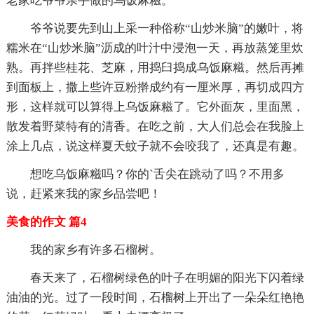
老家吃爷爷亲手做的乌饭麻糍。
爷爷说要先到山上采一种俗称“山炒米脑”的嫩叶，将
糯米在“山炒米脑”沥成的叶汁中浸泡一天，再放蒸笼里炊
熟。再拌些桂花、芝麻，用捣臼捣成乌饭麻糍。然后再摊
到面板上，撒上些许豆粉擀成约有一厘米厚，再切成四方
形，这样就可以算得上乌饭麻糍了。它外面灰，里面黑，
散发着野菜特有的清香。在吃之前，大人们总会在我脸上
涂上几点，说这样夏天蚊子就不会咬我了，还真是有趣。
想吃乌饭麻糍吗？你的`舌尖在跳动了吗？不用多
说，赶紧来我的家乡品尝吧！
美食的作文 篇4
我的家乡有许多石榴树。
春天来了，石榴树绿色的叶子在明媚的阳光下闪着绿
油油的光。过了一段时间，石榴树上开出了一朵朵红艳艳