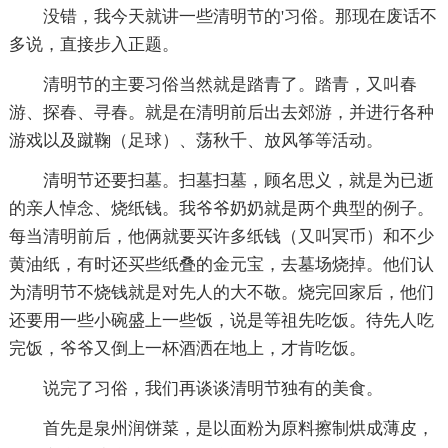
没错，我今天就讲一些清明节的'习俗。那现在废话不
多说，直接步入正题。
清明节的主要习俗当然就是踏青了。踏青，又叫春
游、探春、寻春。就是在清明前后出去郊游，并进行各种
游戏以及蹴鞠（足球）、荡秋千、放风筝等活动。
清明节还要扫墓。扫墓扫墓，顾名思义，就是为已逝
的亲人悼念、烧纸钱。我爷爷奶奶就是两个典型的例子。
每当清明前后，他俩就要买许多纸钱（又叫冥币）和不少
黄油纸，有时还买些纸叠的金元宝，去墓场烧掉。他们认
为清明节不烧钱就是对先人的大不敬。烧完回家后，他们
还要用一些小碗盛上一些饭，说是等祖先吃饭。待先人吃
完饭，爷爷又倒上一杯酒洒在地上，才肯吃饭。
说完了习俗，我们再谈谈清明节独有的美食。
首先是泉州润饼菜，是以面粉为原料擦制烘成薄皮，