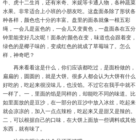
牛、虎十二生肖，还有米奇、米妮等卡通人物，各种蔬菜
水果。非常适合上小班的小朋友吃。这盘面条除了形状各
种各样，颜色也十分的丰富。盘里的面条就像一根五彩
绳，一会儿是蓝色的，一会儿又变黄色，一盘面条在五分
钟里能变好几次呢！面条的'颜色在变，味道也会跟着变，
绿色的是椰子味的，变成红色的就成了草莓味了。怎么
样，神奇吧？
再来看看这是什么，你们应该都吃过，是面粉做的，
扁扁的，圆圆的，就是大饼。很多人都会认为大饼有什么
好吃的，吃起来很没味儿，也没馅。不过它在我手中就不
一样了。一，里面的馅是同样的，却能吃不同的味道。比
如里面放的是豆沙，在一部分的豆沙中放入冰丝，吃起来
就会凉凉的，加入一点点辣粉，吃起来又是甜又是辣的。
二，可以根据自己的口味，在大饼上面放一些调料或其他
东西，就有味了。