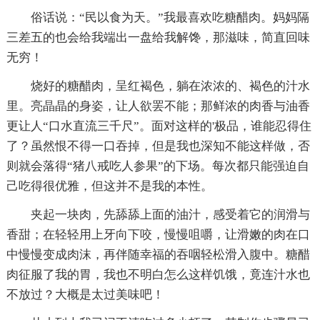
俗话说：“民以食为天。”我最喜欢吃糖醋肉。妈妈隔
三差五的也会给我端出一盘给我解馋，那滋味，简直回味
无穷！
烧好的糖醋肉，呈红褐色，躺在浓浓的、褐色的汁水
里。亮晶晶的身姿，让人欲罢不能；那鲜浓的肉香与油香
更让人“口水直流三千尺”。面对这样的'极品，谁能忍得住
了？虽然恨不得一口吞掉，但是我也深知不能这样做，否
则就会落得“猪八戒吃人参果”的下场。每次都只能强迫自
己吃得很优雅，但这并不是我的本性。
夹起一块肉，先舔舔上面的油汁，感受着它的润滑与
香甜；在轻轻用上牙向下咬，慢慢咀嚼，让滑嫩的肉在口
中慢慢变成肉沫，再伴随幸福的吞咽轻松滑入腹中。糖醋
肉征服了我的胃，我也不明白怎么这样饥饿，竟连汁水也
不放过？大概是太过美味吧！