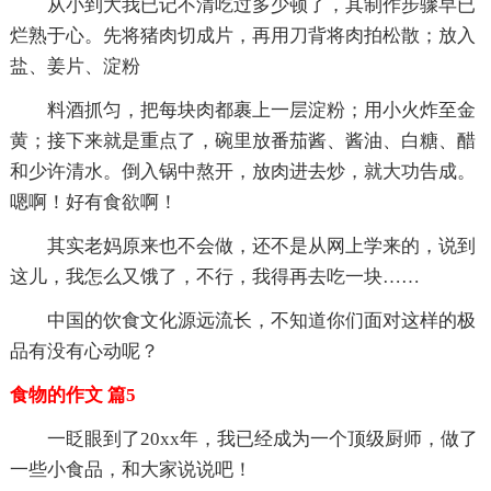
从小到大我已记不清吃过多少顿了，其制作步骤早已
烂熟于心。先将猪肉切成片，再用刀背将肉拍松散；放入
盐、姜片、淀粉
料酒抓匀，把每块肉都裹上一层淀粉；用小火炸至金
黄；接下来就是重点了，碗里放番茄酱、酱油、白糖、醋
和少许清水。倒入锅中熬开，放肉进去炒，就大功告成。
嗯啊！好有食欲啊！
其实老妈原来也不会做，还不是从网上学来的，说到
这儿，我怎么又饿了，不行，我得再去吃一块……
中国的饮食文化源远流长，不知道你们面对这样的极
品有没有心动呢？
食物的作文 篇5
一眨眼到了20xx年，我已经成为一个顶级厨师，做了
一些小食品，和大家说说吧！