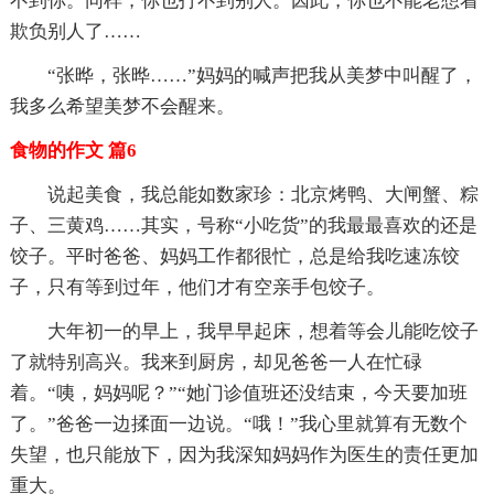
不到你。同样，你也打不到别人。因此，你也不能老想着
欺负别人了……
“张晔，张晔……”妈妈的喊声把我从美梦中叫醒了，
我多么希望美梦不会醒来。
食物的作文 篇6
说起美食，我总能如数家珍：北京烤鸭、大闸蟹、粽
子、三黄鸡……其实，号称“小吃货”的我最最喜欢的还是
饺子。平时爸爸、妈妈工作都很忙，总是给我吃速冻饺
子，只有等到过年，他们才有空亲手包饺子。
大年初一的早上，我早早起床，想着等会儿能吃饺子
了就特别高兴。我来到厨房，却见爸爸一人在忙碌
着。“咦，妈妈呢？”“她门诊值班还没结束，今天要加班
了。”爸爸一边揉面一边说。“哦！”我心里就算有无数个
失望，也只能放下，因为我深知妈妈作为医生的责任更加
重大。