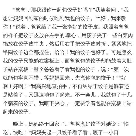
“爸爸，那我跟你一起包饺子好吗？”我笑着问，“我
想让妈妈回到家的时候吃到我包的饺子。”“好，我来教
你！”说着，爸爸给了我一张擀好的饺子皮。我照着爸爸
的样子把饺子皮放在左手的.掌心，用筷子夹了一些白菜肉
馅放在饺子皮中央，然后用右手把饺子皮对折，紧紧地把
半圈饺子边全都捏住。哈哈！我的饺子包好了。可是怎么
我的饺子只能躺在案板上，而爸爸包的饺子却能鼓着大肚
子站在案板上呀？爸爸看了看我包的饺子，说：“第一次
就能包牢真不错，等妈妈回来，先煮你包的饺子！”“好
啊！好啊！”我高兴地直拍手，不再纠结于饺子是躺着还
是站着了，又迅速地包了起来。不一会儿，我就包了十几
个躺着的饺子。我暗下决心，一定要学着包能在案板上站
起来的饺子。
晚上，妈妈终于回家了。爸爸煮好饺子对她说：“快
吃，快吃！”妈妈夹起一只饺子看了看，咬了一小口