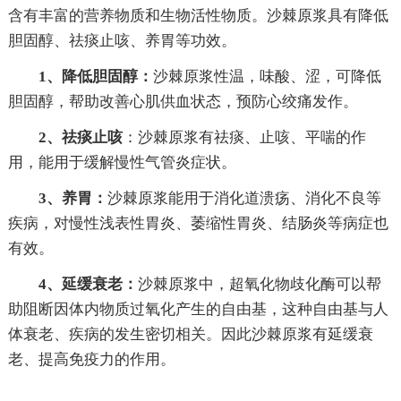
含有丰富的营养物质和生物活性物质。沙棘原浆具有降低
胆固醇、祛痰止咳、养胃等功效。
1、降低胆固醇：
沙棘原浆性温，味酸、涩，可降低
胆固醇，帮助改善心肌供血状态，预防心绞痛发作。
2、祛痰止咳
：沙棘原浆有祛痰、止咳、平喘的作
用，能用于缓解慢性气管炎症状。
3、养胃：
沙棘原浆能用于消化道溃疡、消化不良等
疾病，对慢性浅表性胃炎、萎缩性胃炎、结肠炎等病症也
有效。
4、延缓衰老：
沙棘原浆中，超氧化物歧化酶可以帮
助阻断因体内物质过氧化产生的自由基，这种自由基与人
体衰老、疾病的发生密切相关。因此沙棘原浆有延缓衰
老、提高免疫力的作用。