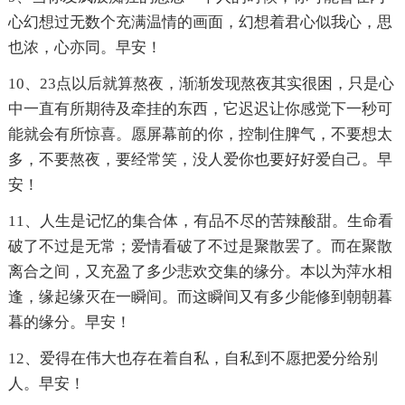
心幻想过无数个充满温情的画面，幻想着君心似我心，思
也浓，心亦同。早安！
10、23点以后就算熬夜，渐渐发现熬夜其实很困，只是心
中一直有所期待及牵挂的东西，它迟迟让你感觉下一秒可
能就会有所惊喜。愿屏幕前的你，控制住脾气，不要想太
多，不要熬夜，要经常笑，没人爱你也要好好爱自己。早
安！
11、人生是记忆的集合体，有品不尽的苦辣酸甜。生命看
破了不过是无常；爱情看破了不过是聚散罢了。而在聚散
离合之间，又充盈了多少悲欢交集的缘分。本以为萍水相
逢，缘起缘灭在一瞬间。而这瞬间又有多少能修到朝朝暮
暮的缘分。早安！
12、爱得在伟大也存在着自私，自私到不愿把爱分给别
人。早安！