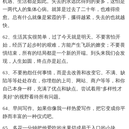
机遇、生活都是如此。失去的永远比得到的要多，这怕是
一两代人的集体心病。就算是过去了二十年，也难得痊
愈。总有什么就像是紫霞的手，攥得越紧，失去的也就越
快。
62、生活其实很简单，过了今天就是明天。不要害怕开
始，经历了起步时的艰难，方能产生飞跃的嬗变；不要畏
惧结束，所有的结局都是一个新的开端。到头来我们会发
现，人生如圆，终点亦是起点。
63、不要抱怨任何事情，而是去改善和改变它。不满、缺
陷等等处处存在，你埋怨的上司、网站、商户等等，和你
自己本身一样，充满了优点和缺点。尝试着用"多样性才
美好"的视野看待所有问题。
64、早间写作。如果你像我一样热爱写作，把它变成你平
静而丰富的一种仪式吧。
65、多花一分钟把他爱吃的水果切成易于入口的小块。