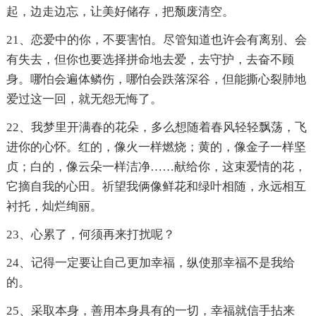
起，边走边忘，让美好储存，把颓废清空。
21、恋爱中的你，不要害怕。尽管知道也许会有离别、会
有失去，但你也要选择拼命地去爱，去守护，去奋不顾
身。哪怕会遍体鳞伤，哪怕会跌落深谷，但能撕心裂肺地
爱过这一回，就无怨无悔了。
22、我梦里开满春的花朵，多么想随着春风轻轻飘荡，飞
进你的心怀。红的，像火一样燃烧；黄的，像金子一样坚
贞；白的，像云朵一样洁净……献给你，这束爱情的花，
它摘自我的心田。祈望我俩像鲜花和绿叶相随，永远相互
衬托，灿烂绚丽。
23、心累了，何须再来打扰呢？
24、记得一定要让自己更加幸福，纵使那幸福不是我给
的。
25、采取本身，善用本身具有的一切，幸福就信手拈来