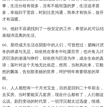
事，生活分歧有很多，没有不能坦荡的梦，生活追求甚
多，幸福归于宽容，时刻注意沟通，简单才有快乐，放开
才有温暖。
59、他好不容易找到了一份安定的工作，希望从此可以结
束颠沛流离的生活。
60、那些成天生活在阴影中的人们，可曾想过：腊梅讨厌
冬的肆虐与无忌，却依然在寒冬中吐露芬芳；也许鱼儿讨
厌巨浪的汹涌与狰狞，却依然与巨浪为伴，成全生命的真
谛；落叶对这个天地无比依恋，然而，当秋风吹来，它毅
然的飘落，告别那美丽的世界，呵护明年将要萌发的草
根。
61、人人都想有一个月光宝盒，目的是回到二十年前去，
去买房。当时要能买几套房，现在什么都有了，人们都这
么说。剧烈变动的时代里，一切浮沉都太过迅捷，情感、