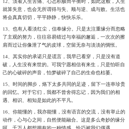
12、淡看人生苦痛、心态积极而平衡时，如此这般，人生
就算失意，也会无所谓得与失、顺与逆、成与败。生活也
将会真真切切，平平静静，快快乐乐。
13、也有人看淡红尘，信奉缘分。只是太注重缘分而忽略
了主观的努力，往往容易错过与幸福的邂逅，一次次的擦
肩而过让你像泄了气的皮球，空留无奈与淡淡的惆怅。
14、其实你的承诺只是谎言，我早已看穿，只是没有道
破，人生没有来世的。可我宁愿相信有来生，只是怕听自
己的心破碎的声音，怕梦破碎了自己的生命也枯萎。
15、时间的脚步，烙下太多共同的足迹，留下一连串珍贵
的回忆。对于它们，我都不曾舍得忘记，因为我们的相
遇、相识、相知是如此的不平凡。
16、你能懂的，我亦能懂，没有语言的交流，没有举止的
动作，心与心之间，自然便能融合。这是多么奇妙的缘分
呵，千万人都想拥有的一种情感，恰巧被我们偶遇。