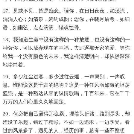
17、见或不见，皆是痴念。读你，在日日夜夜，如溪流，
涓涓人心；如清泉，婉约成韵；念你，在晓月眉弯，如细
语，如幽弦，点点滴滴，销魂蚀骨。
18、我知道生命中没有这样的一种放逐，也没有这样的一
种奢侈，可以放弃现在的幸福，去追逐那无家的爱。等你
给我一个没有颜色的未来，我这样清楚明白，却依然深深
地牵绊着。
19、多少红尘过客，多少过往云烟，一声离别，一声叹
息。谁能说这是千古的绝响？这是一种任风雨如晦的坦荡
坚强，是一种豁达从容的纵情歌唱，千百年来，它在千千
万万的人们心里久久地回荡。
20、何必把自己逼得那么累，埋着头赶路，路到尽头，却
湮没了乐趣，错过了精彩。不如一边追求，一边享受。看
过的风景多了，遇见的人，经历的事，总有一些不愿想