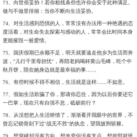
73、向世俗妥协！若你粗线条些也许你会安于此种满足。
做与不做里徘徊：当你不断向生活妥协。
74、对生活感到恐惧的人，常常没有办法用一种艳遇的态
度活着，对生命失去探索与感动的人，常常会比时间本身
更能摧毁一桩爱情。
75、国庆假期已余额不足，明天就要遠走他乡为生活而奔
波，"儿行千里母担忧"，再陪老妈喝杯黄山毛峰，吃个中
秋月饼，陪在她身边就是最幸福的事……
76、有些时候不得不相信，生活就是这样……不如意。
77、假如生活欺骗了你，那请你忍住，因为以后你要还它
一巴掌，现在只有自强不息，砥砺前行？
78、从没想把人生活矫情了，渐渐看开我眼中的世界，不
曾忘记锁骨刻下过"战无不胜"的执念，望我披荆斩棘。
79、想突破却没有方向，想改变但没有支点，想按部就班