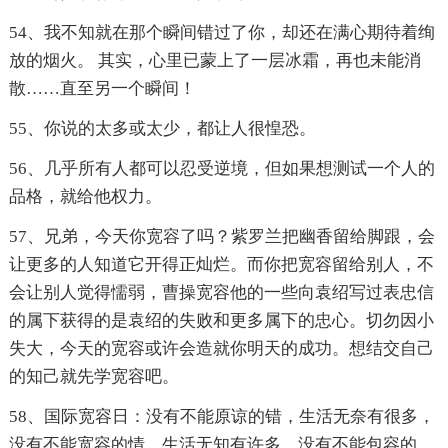
54、我不知就在那个瞬间错过了你，却还在满心期待着绚
放的烟火。 其实，心里已蒙上了一层冰霜，再也未能消
散……直至另一个瞬间！
55、你说的太多或太少，都让人很惶恐。
56、几乎所有人都可以忍受逆境，但如果想测试一个人的
品格，就给他权力。
57、兄弟，今天你宽容了吗？紫罗兰把幽香留给脚跟，会
让更多的人知道它开得正灿烂。而你把宽容留给别人，不
会让别人觉得懦弱，曹操宽容他的一些向袁绍写过表忠信
的属下获得的是袁绍的失败和更多属下的忠心。切勿因小
失大，今天的宽容或许会造就你明天的成功。想结交自己
的知己就先学宽容吧。
58、国际宽容日：没有不能原谅的错，生活无奈有很多，
没有不能宽容的情，生活无知有许多，没有不能包容的