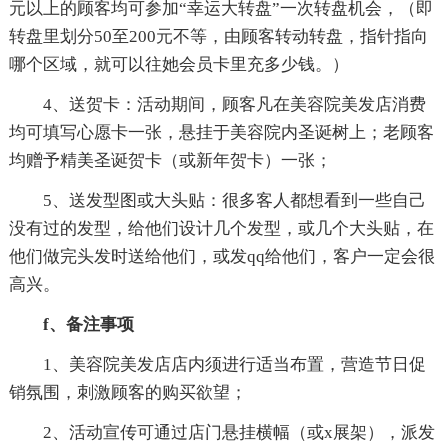
元以上的顾客均可参加“幸运大转盘”一次转盘机会，（即
转盘里划分50至200元不等，由顾客转动转盘，指针指向
哪个区域，就可以往她会员卡里充多少钱。）
4、送贺卡：活动期间，顾客凡在美容院美发店消费
均可填写心愿卡一张，悬挂于美容院内圣诞树上；老顾客
均赠予精美圣诞贺卡（或新年贺卡）一张；
5、送发型图或大头贴：很多客人都想看到一些自己
没有过的发型，给他们设计几个发型，或几个大头贴，在
他们做完头发时送给他们，或发qq给他们，客户一定会很
高兴。
f、备注事项
1、美容院美发店店内须进行适当布置，营造节日促
销氛围，刺激顾客的购买欲望；
2、活动宣传可通过店门悬挂横幅（或x展架），派发