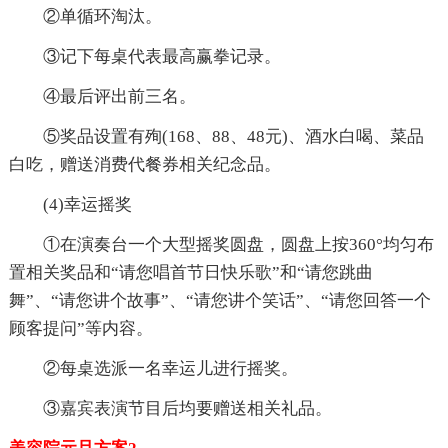
②单循环淘汰。
③记下每桌代表最高赢拳记录。
④最后评出前三名。
⑤奖品设置有殉(168、88、48元)、酒水白喝、菜品
白吃，赠送消费代餐券相关纪念品。
(4)幸运摇奖
①在演奏台一个大型摇奖圆盘，圆盘上按360°均匀布
置相关奖品和“请您唱首节日快乐歌”和“请您跳曲
舞”、“请您讲个故事”、“请您讲个笑话”、“请您回答一个
顾客提问”等内容。
②每桌选派一名幸运儿进行摇奖。
③嘉宾表演节目后均要赠送相关礼品。