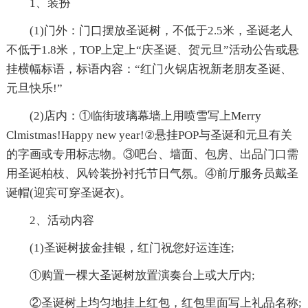
1、装扮
(1)门外：门口摆放圣诞树，不低于2.5米，圣诞老人
不低于1.8米，TOP上定上“庆圣诞、贺元旦”活动公告或悬
挂横幅标语，标语内容：“红门火锅店祝新老朋友圣诞、
元旦快乐!”
(2)店内：①临街玻璃幕墙上用喷雪写上Merry
Clmistmas!Happy new year!②悬挂POP与圣诞和元旦有关
的字画或专用标志物。③吧台、墙面、包房、出品门口需
用圣诞柏枝、风铃装扮衬托节日气氛。④前厅服务员戴圣
诞帽(迎宾可穿圣诞衣)。
2、活动内容
(1)圣诞树披金挂银，红门祝您好运连连;
①购置一棵大圣诞树放置演奏台上或大厅内;
②圣诞树上均匀地挂上红包，红包里面写上礼品名称;