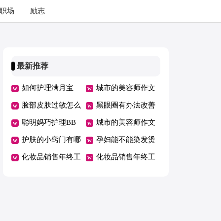
职场
励志
最新推荐
如何护理满月宝
城市的美容师作文
宝，新手妈妈们要
脸部皮肤过敏怎么
黑眼圈有办法改善
谨记以下要点
办
聪明妈巧护理BB
吗
城市的美容师作文
入园少生病
护肤的小窍门有哪
400字
孕妇能不能染发烫
些
化妆品销售年终工
发 孕期切莫忽视
化妆品销售年终工
作总结
头发的保健护理
作总结