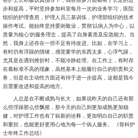
在护士长积极认真指导下，我在很多方面都有了长足的进
步和提高，平时坚持参加科室每月一次的业务学习，医院
组织的护理查房，护理人员三基训练，护理部组织的技术
操作考试。能始终坚持爱岗敬业，贯彻'以病人为中心，以
质量为核心'的服务理念，提高了自身素质及应急能力。当
然，我身上还存在一些不足有待改进。比如，在学习上，
有时仍有浮躁的情绪，感觉要学的东西太多，心浮气躁，
尤其是在遇到挫折时，不能冷静处理。在工作上，有时存
在着标准不高的现象，虽然基本上能履行自己的职责和义
务，但是在主动性方面还有待于进一步提高，这都是我今
后需要改进和提高的地方。
人总是在不断成熟与长大，如果说昨天的自己还有那
么些浮躁那么些飘摇，那今天的自己则更加成熟更加稳
健，对护理工作也有了崭新的诠释，更加明白自己的职责
和重担，也能更好更用心地为每一个病人服务。 《骨科护
士年终工作总结》