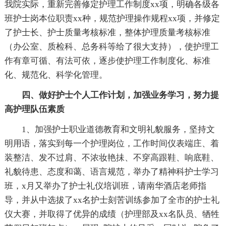
我院实际，重新完善修定护理工作制度xx项，明确各级各
班护士岗本位职责xx种，规范护理操作规程xx项，并修定
了护士长、护士质量考核标准，整体护理质量考核标准
（办公室、质检科、总务科等给了很大支持），使护理工
作有章可循、有法可依，逐步使护理工作制度化、标准
化、规范化、科学化管理。
四、做好护士个人工作计划，加强业务学习，努力提
高护理队伍素质
1、加强护士职业道德教育和文明礼貌服务，坚持文
明用语，落实到每一个护理岗位，工作时间仪表端庄、着
装整洁、发不过肩、不浓妆艳抺、不穿高跟鞋、响底鞋、
礼貌待患、态度和蔼、语言规范，举办了精神科护士学习
班，x月又举办了护士礼仪培训班，请南华酒店老师指
导，并从中选拔了xx名护士刻苦训练参加了全市的护士礼
仪大赛，并取得了优异的成绩（护理部及xx名队员、牺牲