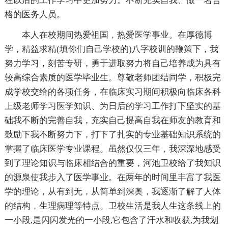
在以后的工作学习中更加努力。不断充实自我、做一名合
格的医务人员。
本人在校期间热爱祖国，热爱医学事业。在厚德博
学，精益求精(填你们自己学校的)八字校训的鞭策下，我
努力学习，刻苦专研，勇于进取努力将自己培养成为具有
较高综合素质的医学毕业生。尊敬老师团结同学，积极完
成学校交给的各项任务，在临床实习期间积极向临床各科
上级老师学习医学知识、为日后的学习工作打下坚实的基
础我不断的完善自我，充实自己提高自我在师友的教育和
鼓励下我不断努力下，打下了扎实的专业基础知识系统的
掌握了临床医学专业课程。虽然仅仅三年，我深深地感受
到了理论知识与临床相结合的重要，河池卫校给了我知识
的源泉使我步入了医学事业。在两年的时间里丰富了我医
学的理论，从有到无，从简单到深奥，我逐渐了解了人体
的结构，生理病理等特点。卫校生活是我人生这条线上的
一小段,是闪闪发光的一小段,它包含了汗水和收获,为我划