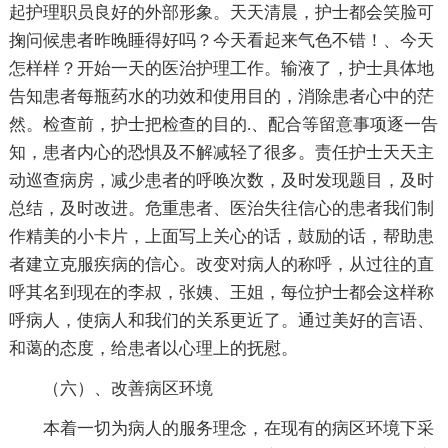
起护理职员良好的外部形象。天天清晨，护士都会笑脸可
掬问候患者昨晚睡得好吗？今天看起来气色不错！、今天
怎样样？开始一天的医治护理工作。输液了，护士具体地
告知患者每瓶药水的功效和使用目的，消除患者心中的茫
然。检查前，护士把检查的目的.、配合等留意事项逐一告
知，患者内心的恐惧及不解减轻了很多。责任护士天天主
动巡查病房，减少患者的呼唤次数，及时发现题目，及时
总结，及时改进。危重患者、医治失往信心的患者我们制
作精美的小卡片，上面写上关心的话，鼓励的话，帮助患
者建立克服疾病的信心。改变对病人的称呼，从过往的直
呼其名到现在的李叔，张姨、王姐，每位护士都会这样称
呼病人，使病人和我们的关系更近了。通过美好的言语、
和蔼的态度，给患者以心理上的抚慰。
（六）、改善病区环境
本着一切为病人的服务理念，在现有的病区环境下采