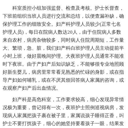
科室质控小组加强监督、检查及考核。护士长督查，
下班前组织当班人员进行交流和总结，以便查漏补缺，确
保护理工作的细致安全。妇产科护理人员较少(正常七名
护理人员)，每日在院病人数达20人，由于住院病人多数
来自农村，病房杂物较多，同时病人住院周期短，工作量
大、繁琐，急、脏，我们妇产科白班护理人员主动提前半
小时上班，做好晨晚间护理。大夜班护理人员通常不能准
时下夜班。由于产妇产后知识缺乏，不能够很专业地照顾
好新生婴儿，病房里常常看见熟悉的忙碌的身影，或在指
导产妇如何哺乳，或在不厌其烦回答病人家属的咨询，或
在观察产妇产后出血情况。
妇产科是高危科室，工作要求较高，细心发现异常情
况极为重要，曾记得有一次，夜班护士照例巡视病房，发
现病人家属把孩子裹在被子里，家属说孩子睡得正香，叫
护士不要打扰孩子，细心的她坚持要看孩子一眼，结果发