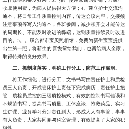
工作效率和备皮效果；3。推广使用家属陪护椅，只象征
收取使用费，为病人提供很大方便；4。建立护士交流沟
通本，将日常工作质量控制内容，传达会议内容，交接须
注意事项等写入沟通本，各班参阅，减少须开会才能传达
的周期长、不能及时改进的弊端，达到质量持续及时改进
目的。5。。联合都市宝贝照相馆，免费为新生宝宝提供
出生第一照，将新生的'喜悦留给我们，也留给病人全家，
取得特殊的良好效果。
二、抓制度落实，明确工作分工，防范工作漏洞。
将工作细化，进行分工，文书书写由责任护士和质检
员三人负责，开成管床护士责任下完成病历，责任护士把
管，质检员质控的三级质控模式，有效的控制书写错误和
不规范书写，提高书写质量。工休座谈、抢救药品、实习
生讲课、业务学习分别责任到人，形成人人有事管，事事
有人负责，大家共同参与科室管理，有效提高了大家的积
极性。