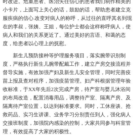
时改进。危重患者、医治失往信心的患者我们制作精美的
小卡片，上面写上关心的话，鼓励的话，帮助患者建立克
服疾病的信心.改变对病人的称呼，从过往的直呼其名到现
在的李叔，张姨、王姐，每位护士都会这样称呼病人，使
病人和我们的关系更近了。通过美好的言语、和蔼的态
度，给患者以心理上的抚慰。
新生儿预防接种等护理服务项目，落实腕带识别制
度，严格执行新生儿腕带配戴工作，建立产房交接流程并
督导实施，有效加强产妇及新生儿安全管理，同时完善疫
苗上报及查对程序，加强疫苗管理。妇产科根据管理年验
收标准，于XX年先后2次完成产房，待产室与婴儿沐浴间
的布局改造，配置消毒用品，调整待产室、隔离产房、及
隔离待产室位置，以达到标准要求。同时，工休座谈、抢
救药品、实习生讲课、业务学习分别责任到人，强化病人
交接班制度，加强院内感染的控制，大家共同参与科室管
理，有效提高了大家的积极性。