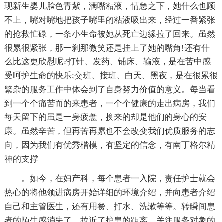
现新生婴儿脸色青紫，满嘴粘液，情急之下，她什么也顾
不上，嘴对嘴地把孩子嘴里的粘液吸出来，经过一番紧张
的抢救忙碌，一条小生命被她从死亡边缘拉了回来。虽然
很累很紧张，那一刹那微笑还是挂上了她的嘴角!还有什
么比这更欣慰呢?打针、发药、铺床、输液，是在苦中感
受呵护生命的快乐;交班、接班、白天、黑夜，是在很累很
繁杂的服务工作中体会到了自身努力价值的意义。每当看
到一个个痛苦而的来患者，一个个健康的走出病房，我们
每天留下的虽是一身疲惫，换来的却是他们的身心的安
康。虽然辛苦，但再苦再累也不会改变我们优质服务的志
向，因为我们有优秀楷模，有坚定的信念，有南丁格尔精
神的支撑
。如今，在妇产科，每个患者一入院，责任护士就会
热心的将他领进病房开始详细的环境介绍，并向患者介绍
自己和主管医生，还有用餐、打水、洗漱等等。转瞬间患
者的陌生感消失了，拉近了护患的距离，关注服务对象的