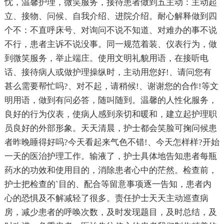
忱，温馨护理，微笑服务，接待患者做到五主动：主动起
立、接物、问候、自我介绍、进院介绍。耐心解释做到四
个不：不直呼床号、对询问不说不知道、对难办的事不说
不行，患者主诉不说没事。同一规范着装、仪表行为，做
到微笑服务，举止端庄。使用文明礼貌用语，在接听电
话、接待病人或做护理操纵时，主动用您好!、请问您有
甚么需要帮忙吗?、对不起，请稍候!、谢谢您的合作!等文
明用语，做到有问必答，随叫随到。温馨的人性化服务，
良好的行为仪表，使病人感到亲切和暖和，建立起护理职
员良好的外部形象。天天清晨，护士都会笑脸可掬问候患
者昨晚睡得好吗?今天看起来气色不错!、今天怎样样?开始
一天的医治护理工作。输液了，护士具体地告知患者每瓶
药水的功效和使用目的，消除患者心中的茫然。检查前，
护士把检查的`目的、配合等留意事项逐一告知，患者内
心的恐惧及不解减轻了很多。责任护士天天主动巡查病
房，减少患者的呼唤次数，及时发现题目，及时总结，及