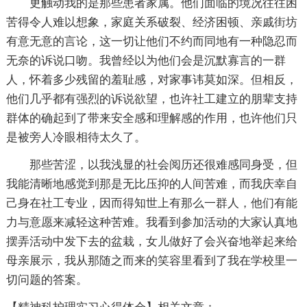
更触动我的是那些患者家属。他们面临的境况往往困
苦得令人难以想象，家庭关系破裂、经济困顿、亲戚街坊
有意无意的言论，这一切让他们不约而同地有一种隐忍而
无奈的诉说口吻。我曾经以为他们会是沉默寡言的一群
人，怀着多少残留的羞耻感，对家事讳莫如深。但相反，
他们几乎都有强烈的诉说欲望，也许社工建立的朋辈支持
群体的确起到了带来安全感和理解感的作用，也许他们只
是被旁人冷眼相待太久了。
那些苦涩，以我浅显的社会阅历还很难感同身受，但
我能清晰地感觉到那是无比压抑的人间苦难，而我庆幸自
己身在社工专业，因而得知世上有那么一群人，他们有能
力与意愿来减轻这种苦难。我看到参加活动的大家认真地
摆弄活动中发下去的盆栽，女儿做好了会兴奋地举起来给
母亲展示，我从那随之而来的笑容里看到了我在学校里一
切问题的答案。