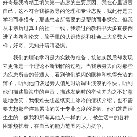
好奇是我将精卫填为第一志愿的主要原因。我在心里谴责
自己，这不符合我被教导的伦理和专业态度，我此行是去
学习而非猎奇，那些患者所需要的是帮助而非探究。但我
从未亲历过真正的社工一线，我读过的教科书大多直接倒
进了考卷和论文，脑子里的认识依然和社会上大多数人一
样，好奇、无知并暗暗恐惧。
我们的理论学习是为实践做准备，接触实践后却发现
它更像是一个理论不断剥解的过程。当我亲身去面对那些
为疾患所苦的普通人，看到他们躲闪的眼神和梳得光洁的
辫子，听到他们谈起旁人偏见时语调里淡漠的不快，听到
他们描述脑海中的声音，描述发病时的举动并为之不好意
思地微笑，我很难去想起纸页上冰冷的症状介绍，也不需
要去想那些连篇累牍的关于专业态度的讲解。他们就是活
生生的，像我和所有其他人一样的`人，被生活中的各种
困难烦扰着，在自己的能力范围内尽力抗争。