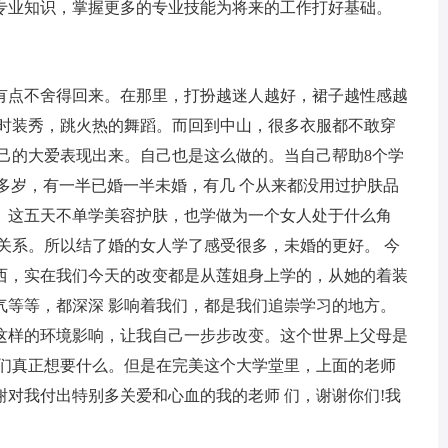
业知识，掌握更多的专业技能为将来的工作打好基础。
点不舍得回来。在那里，打扮越迷人越好，裙子越性感越
走时装秀，跳火热的舞蹈。而回到中山，很多衣服都不敢穿
己的大爱表现出来。自己也是这么做的。当自己帮助8个学
0多岁，有一半已婚一半未婚，有几 个从来都没用过护肤品
。这五天不单学美容护肤，也学做为一个女人处于什么角
关系。所以结了婚的女人学了感受很多，未婚的更好。 今
西，实在我们今天的改变都是从莲姐身上学的，从她的着装
气等等，都深深 影响着我们，都是我们追崇学习的地方。
这样的环境影响，让我自己一步步改变。这个世界上父母是
我们真正想要什么。但是在完美这个大学堂里，上面的老师
对我付出特别多关爱和心血的我的老师 们，谢谢你们!我