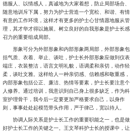
德服人、以情感人，真诚地为大家着想，防止局部场合、
随意地训斥下属，努力为护士营造一个宽松、和谐、有情
有意的工作环境，这样才有更多的护士心甘情愿地服从管
理，其才华才得以施展。树立良好的自我形象是护士长感
召力的重要组成局部。
形象可分为外部形象和内部形象两局部，外部形象包
括气质、衣着、举止、谈吐，护士长外部形象应做到仪表
端庄，衣装整洁，语言文明礼貌，语调柔和亲切，动作轻
柔，谈吐文雅。这样给人一种亲切感、信赖感和敬重感，
内部形象包括公正、廉洁、热情等要素，护士长要注意个
人修养。通过培训，我意识到自己身上很多缺乏，作为科
室护理骨干，我今后一定要更加严格要求自己，以身作
则，事事处处起模范带头作用，严于律己，宽以待人。
协调人际关系是护士长工作的重要职能之一，也是做
好护士长工作的关键之一。王文琴科护士长的授课中，让