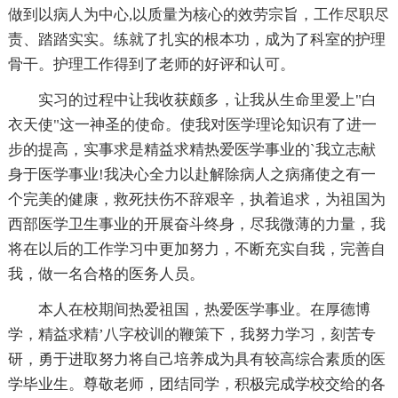
做到以病人为中心,以质量为核心的效劳宗旨，工作尽职尽
责、踏踏实实。练就了扎实的根本功，成为了科室的护理
骨干。护理工作得到了老师的好评和认可。
实习的过程中让我收获颇多，让我从生命里爱上"白
衣天使"这一神圣的使命。使我对医学理论知识有了进一
步的提高，实事求是精益求精热爱医学事业的`我立志献
身于医学事业!我决心全力以赴解除病人之病痛使之有一
个完美的健康，救死扶伤不辞艰辛，执着追求，为祖国为
西部医学卫生事业的开展奋斗终身，尽我微薄的力量，我
将在以后的工作学习中更加努力，不断充实自我，完善自
我，做一名合格的医务人员。
本人在校期间热爱祖国，热爱医学事业。在厚德博
学，精益求精’八字校训的鞭策下，我努力学习，刻苦专
研，勇于进取努力将自己培养成为具有较高综合素质的医
学毕业生。尊敬老师，团结同学，积极完成学校交给的各