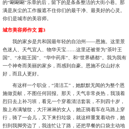
的“唰唰唰”乐章的后，留下的是条条整洁的大街小巷。那
满是灰尘的工作服遮不住你们的最干净、最美好的心灵。
你们是城市的美容师。
城市美容师作文 篇3
我的家乡是共和国最年轻的自治州——恩施。这里景
色迷人、天气宜人、物华天宝……这里还被誉为"茶叶王
国”、“水能王国”、“华中药库”、和“世界硒都”。我为我有
一个神奇而美丽的家乡，而感到自豪。恩施不仅山好水
好，而且人更好。
有这样一个职业，“清洁工”，她默默无闻的为整个恩
施做贡献，不图任何回报。那天，天气非常炎热，我顶着
烈日去上补习班，看见一个穿着清洁套装，不到四十岁，
脸上布满皱纹，大汗淋淋的女人，她正骑着车在马路上穿
行，骑了一会儿，又下来扫垃圾，就这样重复着动作，她
扫到我脚旁边了，我连忙让了路，还把早餐的口袋主动地