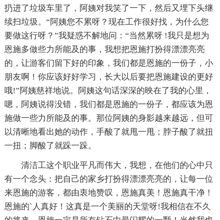
扔进了垃圾车里了，阿姨对我笑了一下，然后又埋下头继
续扫垃圾。“阿姨您不累呀？现在工作很好找，为什么您
要做这行呀？”我疑惑不解地问：“当然累呀 !我只是想为
恩施多做些力所能及的事，我想把恩施打扮得漂漂亮亮
的，让游客们留下好的印象，我们都是恩施的一份子，小
朋友啊！你应该好好学习，长大以后要把恩施建设的更好
哦!”阿姨慈祥地说。阿姨这句话深深的映在了我的心里，
嗯，阿姨说得没错，我们都是恩施的一份子，都应该为恩
施做一些力所能及的事。那位阿姨的身影越来越远，但可
以清晰地看出她的动作，手酸了就甩一甩；脖子酸了就扭
一扭；脚酸了就跺一跺。
清洁工这个职业平凡而伟大，我想，在他们的心中只
有一个念头：把自己的家乡打扮得漂漂亮亮的，让每一位
来恩施的游客，都由衷地赞叹，恩施真美！恩施真干净！
恩施的`人真好！这真是一个美丽的天堂呀!我相信在不久