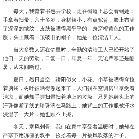
每天，我背着书包去学校，走在街道上总会看到她：
手拿着扫帚，六十多岁，身材矮小，有点驼背，脸上布满
了深深的皱纹，皮肤被晒得黑乎乎的，身穿橙黄色的工作
服，头上戴着一顶破旧的帽子，她是一位清洁工人。
当大多数人还在梦里时，辛勤的清洁工人已经开始了
他们一天的劳动，日复一日，年复一年，无论严寒还是酷
暑，从未间断过。
夏日，烈日当空，骄阳似火，小花、小草被晒得耷拉
着脑袋，树叶被晒得卷起来了，人们躺在空调房里享受着
清凉，而她却手握扫帚扫着地上的垃圾。只见她额头上的
汗珠像断了线的珍珠滴在马路上，她背上的工作服被汗水
浸湿了一大片，她也顾不上擦。
冬天，寒风刺骨，我们在家中享受着温暖时，她却在
严寒下用冻僵的双手，捡拾着每一片被风吹落的叶子。