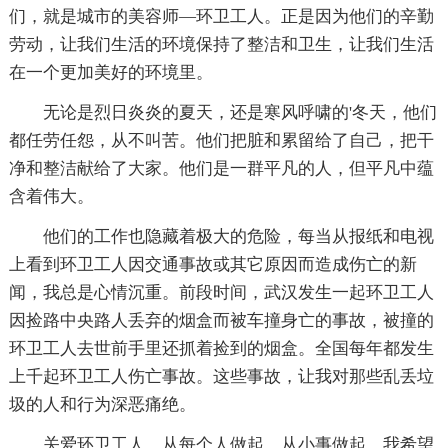
们，就是城市的美容师—环卫工人。正是因为他们的辛勤
劳动，让我们生活的环境保持了整洁和卫生，让我们生活
在一个更加美好的环境里。
无论是烈日炎炎的夏天，还是寒风呼啸的'冬天，他们
都任劳任怨，从不叫苦。他们把脏和累留给了自己，把干
净和整洁献给了大家。他们是一群平凡的人，但平凡中蕴
含着伟大。
他们的工作也隐藏着极大的危险，每当从报纸和电视
上看到环卫工人因交通事故或其它原因而造成伤亡的新
闻，我总是心情沉重。前段时间，武汉发生一起环卫工人
因捡路中央路人丢弃的烟盒而被车撞身亡的事故，被撞的
环卫工人去世前手里还抓着捡到的烟盒。全国每年都发生
上千起环卫工人伤亡事故。这些事故，让我对那些乱丢垃
圾的人和行为深恶痛绝。
关爱环卫工人，从每个人做起，从小事做起。我希望