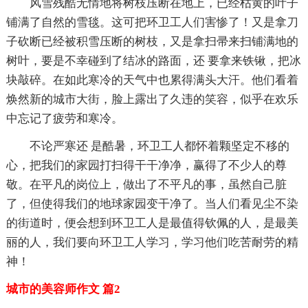
风雪残酷无情地将树枝压断在地上，已经枯黄的叶子
铺满了自然的雪毯。这可把环卫工人们害惨了！又是拿刀
子砍断已经被积雪压断的树枝，又是拿扫帚来扫铺满地的
树叶，要是不幸碰到了结冰的路面，还 要拿来铁锹，把冰
块敲碎。在如此寒冷的天气中也累得满头大汗。他们看着
焕然新的城市大街，脸上露出了久违的笑容，似乎在欢乐
中忘记了疲劳和寒冷。
不论严寒还 是酷暑，环卫工人都怀着颗坚定不移的
心，把我们的家园打扫得干干净净，赢得了不少人的尊
敬。在平凡的岗位上，做出了不平凡的事，虽然自己脏
了，但使得我们的地球家园变干净了。当人们看见尘不染
的街道时，便会想到环卫工人是最值得钦佩的人，是最美
丽的人，我们要向环卫工人学习，学习他们吃苦耐劳的精
神！
城市的美容师作文 篇2