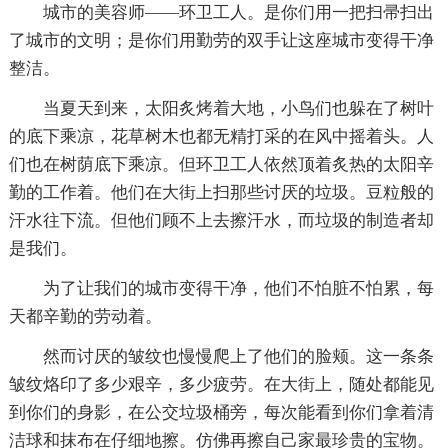
城市的美容师——环卫工人。是你们用一把扫帚扫出
了城市的文明；是你们用勤劳的双手让这座城市变得干净
整洁。
当夏天到来，太阳炙烤着大地，小鸟们也躲在了树叶
的底下乘凉，花草树木也都无精打采的在风中摇着头。人
们也在树荫底下乘凉。但环卫工人依然顶着炙热的太阳辛
勤的工作着。他们在大街上扫那些讨厌的垃圾。豆粒般的
汗水往下流。但他们顾不上去擦汗水，而垃圾的制造者却
是我们。
为了让我们的城市变得干净，他们不怕脏不怕累，每
天都辛勤的劳动着。
然而讨厌的皱纹也慢慢爬上了他们的脸颊。这一条条
皱纹烙印了多少艰辛，多少疲劳。在大街上，随处都能见
到你们的身影，在公交垃圾桶旁，每次能看到你们拿着清
洁球和抹布在仔细地擦。仿佛再擦自己家最珍贵的宝物。