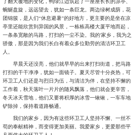
了翻天覆地的变化，鸭绿江边筑起了一座座长长的凉亭、
蜿蜒盘旋，远远望去，犹如一条巨龙。两边绿树成荫，花
团锦簇，是人们“休息避暑”的好地方，更主要的是坐在凉
亭里还能欣赏到异国的风景，一栋栋高楼大厦平地而起，
一条条宽敞的马路，打扫的一尘不染。我的'家乡，我为之
骄傲，那是因为我们长白有着众多位勤劳的清洁环卫工
人。
早晨天还没亮，他们就早早的出来打扫街道，把马路
打扫的干干净净，犹如一面镜子。夏天尽管十分炎热，可
环卫工人们还是与烈日为伍，与清洁为伴，在坚持不懈的
工作着，秋天落叶一片片的随风飘落，他们就会更辛苦，
冬天冰天雪地，他们又要将积厚的冰雪一锹锹，一车车地
铲除掉，保持着道路畅通。
我们的家乡，因为有这些环卫工人坚持不懈、一丝不
苟的奉献精神，而变得更加美丽。我爱家乡，更爱那些平