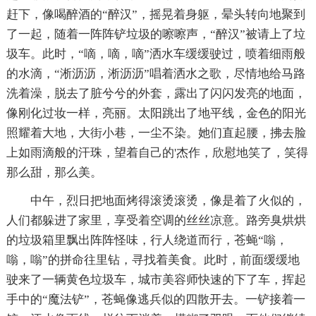
赶下，像喝醉酒的“醉汉”，摇晃着身躯，晕头转向地聚到
了一起，随着一阵阵铲垃圾的嚓嚓声，“醉汉”被请上了垃
圾车。此时，“嘀，嘀，嘀”洒水车缓缓驶过，喷着细雨般
的水滴，“淅沥沥，淅沥沥”唱着洒水之歌，尽情地给马路
洗着澡，脱去了脏兮兮的外套，露出了闪闪发亮的地面，
像刚化过妆一样，亮丽。太阳跳出了地平线，金色的阳光
照耀着大地，大街小巷，一尘不染。她们直起腰，拂去脸
上如雨滴般的汗珠，望着自己的'杰作，欣慰地笑了，笑得
那么甜，那么美。
中午，烈日把地面烤得滚烫滚烫，像是着了火似的，
人们都躲进了家里，享受着空调的丝丝凉意。路旁臭烘烘
的垃圾箱里飘出阵阵怪味，行人绕道而行，苍蝇“嗡，
嗡，嗡”的拼命往里钻，寻找着美食。此时，前面缓缓地
驶来了一辆黄色垃圾车，城市美容师快速的下了车，挥起
手中的“魔法铲”，苍蝇像逃兵似的四散开去。一铲接着一