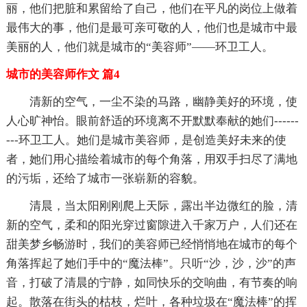
丽，他们把脏和累留给了自己，他们在平凡的岗位上做着
最伟大的事，他们是最可亲可敬的人，他们也是城市中最
美丽的人，他们就是城市的“美容师”——环卫工人。
城市的美容师作文 篇4
清新的空气，一尘不染的马路，幽静美好的环境，使
人心旷神怡。眼前舒适的环境离不开默默奉献的她们------
---环卫工人。她们是城市美容师，是创造美好未来的使
者，她们用心描绘着城市的每个角落，用双手扫尽了满地
的污垢，还给了城市一张崭新的容貌。
清晨，当太阳刚刚爬上天际，露出半边微红的脸，清
新的空气，柔和的阳光穿过窗隙进入千家万户，人们还在
甜美梦乡畅游时，我们的美容师已经悄悄地在城市的每个
角落挥起了她们手中的“魔法棒”。只听“沙，沙，沙”的声
音，打破了清晨的宁静，如同快乐的交响曲，有节奏的响
起。散落在街头的枯枝，烂叶，各种垃圾在“魔法棒”的挥