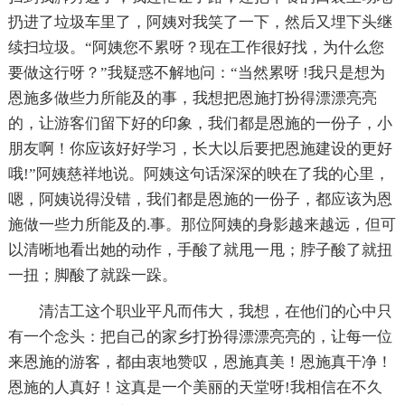
扔进了垃圾车里了，阿姨对我笑了一下，然后又埋下头继
续扫垃圾。“阿姨您不累呀？现在工作很好找，为什么您
要做这行呀？”我疑惑不解地问：“当然累呀 !我只是想为
恩施多做些力所能及的事，我想把恩施打扮得漂漂亮亮
的，让游客们留下好的印象，我们都是恩施的一份子，小
朋友啊！你应该好好学习，长大以后要把恩施建设的更好
哦!”阿姨慈祥地说。阿姨这句话深深的映在了我的心里，
嗯，阿姨说得没错，我们都是恩施的一份子，都应该为恩
施做一些力所能及的.事。那位阿姨的身影越来越远，但可
以清晰地看出她的动作，手酸了就甩一甩；脖子酸了就扭
一扭；脚酸了就跺一跺。
清洁工这个职业平凡而伟大，我想，在他们的心中只
有一个念头：把自己的家乡打扮得漂漂亮亮的，让每一位
来恩施的游客，都由衷地赞叹，恩施真美！恩施真干净！
恩施的人真好！这真是一个美丽的天堂呀!我相信在不久