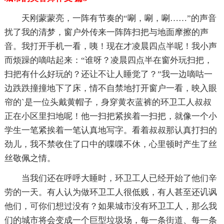
天刚蒙蒙亮，一阵有节奏的“唰，唰，唰……”的声音
扰了我的清梦，窗户外传来一阵阵扫把与地面摩擦的声
音。我打开手机一看，咦！现在才凌晨四点半呢！我小声
而烦躁的嘀咕起来：“谁呀？凌晨四点半在窗外玩扫把，
扫把有什么好玩的？还让不让人睡觉了？”我一边嘀咕一
边跌跌撞撞地下了床，情不自禁地打开窗户一看，映入眼
帘的`是一位头戴黄帽子，身穿黄衣蓝裤的环卫工人叔叔
正在小区里扫地呢！他一扫把紧挨着一扫把，就像一个小
学生一笔紧挨着一笔认真地写字。看着叔叔那认真打扫的
劲儿，我不禁收住了口中的喋喋不休，心里顿时产生了丝
丝敬佩之情。
当我们还在呼呼大睡时，环卫工人已经开始了他们辛
劳的一天。有人认为做环卫工人很低贱，有人甚至还讥讽
他们，可你们想过没有？如果城市没有环卫工人，那么我
们的城市将会变成一个巨型垃圾场，每一条街道、每一条