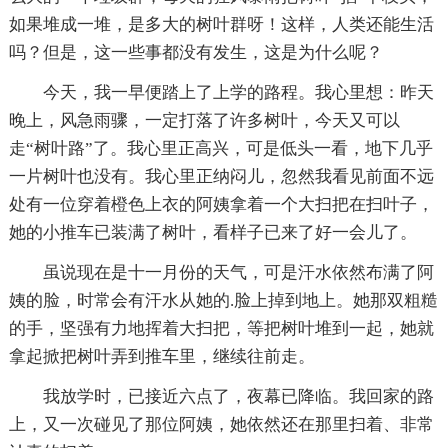
如果堆成一堆，是多大的树叶群呀！这样，人类还能生活
吗？但是，这一些事都没有发生，这是为什么呢？
今天，我一早便踏上了上学的路程。我心里想：昨天
晚上，风急雨骤，一定打落了许多树叶，今天又可以
走“树叶路”了。我心里正高兴，可是低头一看，地下几乎
一片树叶也没有。我心里正纳闷儿，忽然我看见前面不远
处有一位穿着橙色上衣的阿姨拿着一个大扫把在扫叶子，
她的小推车已装满了树叶，看样子已来了好一会儿了。
虽说现在是十一月份的天气，可是汗水依然布满了阿
姨的脸，时常会有汗水从她的.脸上掉到地上。她那双粗糙
的手，坚强有力地挥着大扫把，等把树叶堆到一起，她就
拿起掀把树叶弄到推车里，继续往前走。
我放学时，已接近六点了，夜幕已降临。我回家的路
上，又一次碰见了那位阿姨，她依然还在那里扫着、非常