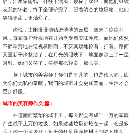
铲，汗水像雨线一样往下淌着，模糊了双眼，而他们继续
忘我的铲着，终于全部铲完了。望着清空的垃圾箱，他们
笑得更甜，更灿烂了。
傍晚，太阳慢慢地钻进薄薄的云层，送来了凉凉习
风，每家每户舒服地在开始享受着美味晚餐。而她们依然
不辞辛劳地在巡视着路面，不厌其烦地捡着，扫着。路面
又重新干净整洁了，在月光的照映下，地面像涂上了一层
薄银。她们又笑了，笑得那么轻柔，那么美。
啊！城市的美容师！你们是平凡的，也是伟大的，因
为你们无私的奉献，我们的城市才会更加美丽，生活才会
更加舒服。
城市的美容师作文 篇5
在喧闹而繁华的城市里，每天都会有成千上万的家庭
产生成千上万的垃圾。如果这些垃圾都堆在一起，会是多
么大的一个垃圾群；每天的狂风暴雨把树叶“掐”下枝头，