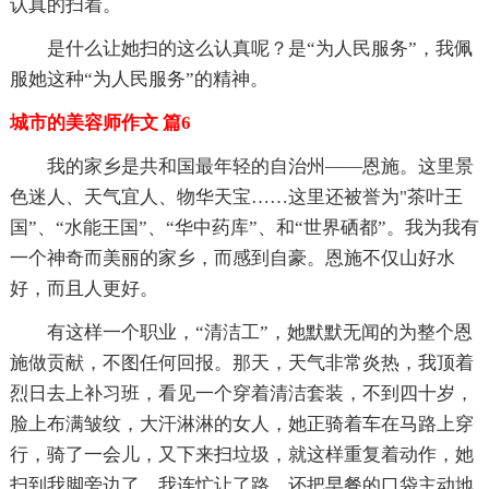
认真的扫着。
是什么让她扫的这么认真呢？是“为人民服务”，我佩
服她这种“为人民服务”的精神。
城市的美容师作文 篇6
我的家乡是共和国最年轻的自治州——恩施。这里景
色迷人、天气宜人、物华天宝……这里还被誉为"茶叶王
国”、“水能王国”、“华中药库”、和“世界硒都”。我为我有
一个神奇而美丽的家乡，而感到自豪。恩施不仅山好水
好，而且人更好。
有这样一个职业，“清洁工”，她默默无闻的为整个恩
施做贡献，不图任何回报。那天，天气非常炎热，我顶着
烈日去上补习班，看见一个穿着清洁套装，不到四十岁，
脸上布满皱纹，大汗淋淋的女人，她正骑着车在马路上穿
行，骑了一会儿，又下来扫垃圾，就这样重复着动作，她
扫到我脚旁边了，我连忙让了路，还把早餐的口袋主动地