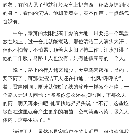
的衣，有的人见了他就往垃圾车上扔东西，还故意扔到他
的身上，看他的笑话。他却低着头，闷不作声，一点怨气
也没有。
中午，毒辣的太阳照着干燥的大地，只要把一个鸡蛋
放在地上，过一会儿就能煮熟。那位清洁工人满头大汗，
但他不怕苦，不怕累，顶着大太阳坚持工作，汗水打湿了
他的工作服，马路上人也没有，只有他孤零零的一个人。
晚上，路上的行人越来越少，天空乌云密布，是的'，
要下雨了，可那位清洁工人还在扫地，“北风”呼呼的刮
着，雷声刚响，雨珠就像断了线的珍珠一样落个不停，一
个路人走过去问他：“爷爷你怎么还在扫地啊，下那么大
的雨，明天再来扫吧”他固执地摇摇头说：“不行，这些垃
圾留在这里就会产生更多的细菌，空气就会污染，吸入人
体内，这要生病了。”
清洁工人，虽然不是家喻户晓的大明星，但也值得我