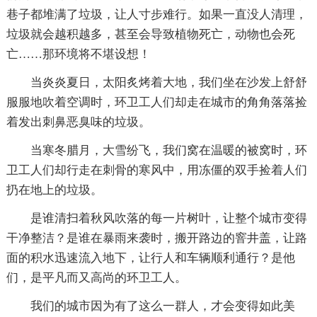
巷子都堆满了垃圾，让人寸步难行。如果一直没人清理，
垃圾就会越积越多，甚至会导致植物死亡，动物也会死
亡……那环境将不堪设想！
当炎炎夏日，太阳炙烤着大地，我们坐在沙发上舒舒
服服地吹着空调时，环卫工人们却走在城市的角角落落捡
着发出刺鼻恶臭味的垃圾。
当寒冬腊月，大雪纷飞，我们窝在温暖的被窝时，环
卫工人们却行走在刺骨的寒风中，用冻僵的双手捡着人们
扔在地上的垃圾。
是谁清扫着秋风吹落的每一片树叶，让整个城市变得
干净整洁？是谁在暴雨来袭时，搬开路边的窨井盖，让路
面的积水迅速流入地下，让行人和车辆顺利通行？是他
们，是平凡而又高尚的环卫工人。
我们的城市因为有了这么一群人，才会变得如此美