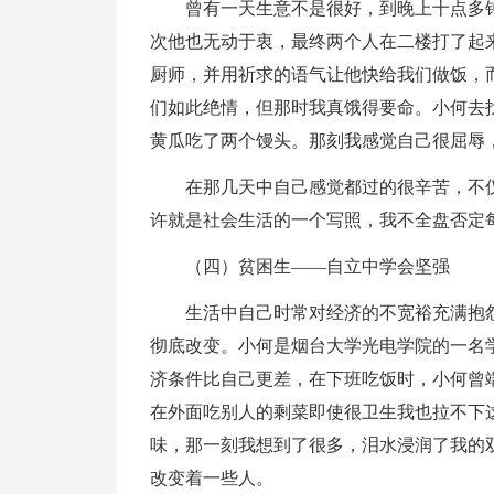
曾有一天生意不是很好，到晚上十点多钟
次他也无动于衷，最终两个人在二楼打了起
厨师，并用祈求的语气让他快给我们做饭，
们如此绝情，但那时我真饿得要命。小何去
黄瓜吃了两个馒头。那刻我感觉自己很屈辱
在那几天中自己感觉都过的很辛苦，不仅
许就是社会生活的一个写照，我不全盘否定
（四）贫困生——自立中学会坚强
生活中自己时常对经济的不宽裕充满抱怨
彻底改变。小何是烟台大学光电学院的一名
济条件比自己更差，在下班吃饭时，小何曾
在外面吃别人的剩菜即使很卫生我也拉不下
味，那一刻我想到了很多，泪水浸润了我的
改变着一些人。