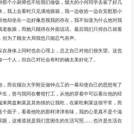
那个小厨师也不给我们做饭，烟大的小何同学去崔了好几
来，我上去看时只见满地狼籍，我一边收拾一边在安慰那小
而他却坐在一边好像忽视我的存在，我不知道为什么他对我
找老板娘，而她只顾得在外面说话。最后我们只得自己就着
，但为了顾全大局我也只能忍气吞声。
在身体上同时也在心理上，总之自己对他们很失望。这也
每一个人，但自己对社会有时的确太美好化了。
，而在烟台大学附近做钟点工的一幕却使自己的思想有了
学生，曾与我同在餐馆打工，从他的穿着中可以看出他的经
端来两盘剩菜及其热情的让我吃，在家吃剩菜这很平常，而
这个面子，看着他吃的那样津津有味，我的心里真不是个滋
双眼，这难道就是我们贫困生的生活写照……也许是生活在