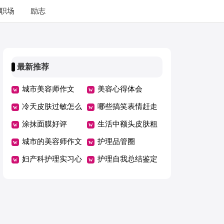
职场
励志
最新推荐
城市美容师作文
美容心得体会
冷天皮肤过敏怎么
哪些搞笑表情赶走
办
涂抹面膜好评
小皱纹
生活中额头皮肤粗
城市的美容师作文
糙怎么办
护理品管圈
妇产科护理实习心
护理自我总结鉴定
得