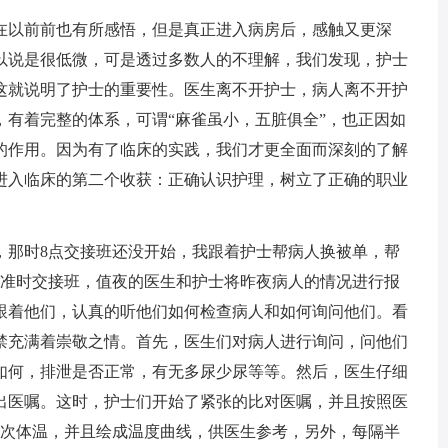
以前前也有所感悟，但是真正进入病房后，感触又更深
以说是很低微，可是透过多数人的不理解，我们发现，护士
这就说明了护士的重要性。医生离不开护士，病人离不开护
，有着完整的体系，可谓“麻雀虽小，五脏俱全”，也正因如
的作用。因为有了临床的实践，我们才更全面而深刻的了解
进入临床的第二个收获：正确认识护理，树立了正确的职业
那时8点交接班还没开始，我跟着护士帮病人换被单，帮
门准时交接班，值夜的医生和护士将昨夜病人的情况进行报
跟着他们，认真的听他们如何检查病人和如何询问他们。看
禁充满着崇敬之情。首先，医生们对病人进行询问，问他们
如何，排泄是否正常，有无多尿少尿等等。然后，医生仔细
出医嘱。这时，护士们开始了紧张的比对医嘱，并且按照医
一次体温，并且绘成温度曲线，供医生参考，另外，每隔半