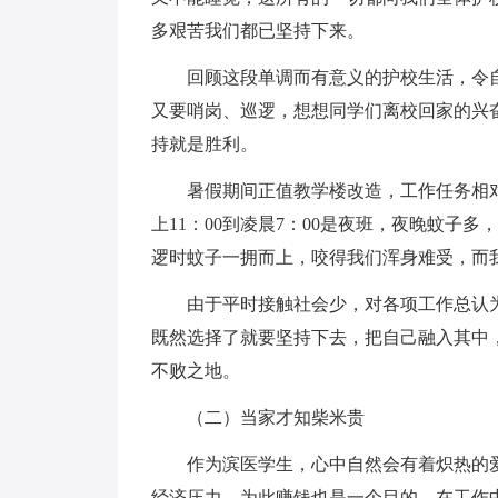
多艰苦我们都已坚持下来。
回顾这段单调而有意义的护校生活，令自
又要哨岗、巡逻，想想同学们离校回家的兴
持就是胜利。
暑假期间正值教学楼改造，工作任务相对
上11：00到凌晨7：00是夜班，夜晚蚊子
逻时蚊子一拥而上，咬得我们浑身难受，而
由于平时接触社会少，对各项工作总认为
既然选择了就要坚持下去，把自己融入其中
不败之地。
（二）当家才知柴米贵
作为滨医学生，心中自然会有着炽热的爱
经济压力。为此赚钱也是一个目的。在工作