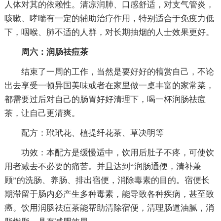
人体对其的依赖性。清凉润肺、口感舒适，对支气管炎，
咳嗽、哮喘有一定的辅助治疗作用，特别适合于免疫力低
下，咽喉、肺不适的人群，对长期抽烟的人士效果更好。
周六：润肠祛痘茶
结束了一周的工作，当然是要好好的犒赏自己，不论
出去享受一顿异国美味或者在家里做一桌丰富的家常菜，
都需要过后对自己的肠胃好好清理下，喝一杯润肠祛痘
茶，让自己更清爽。
配方：玳玳花、植提纤花茶、草决明等
功效：本配方是缓慢适中，饮用后肚子不疼，可使饮
用者减去不必要的痛苦。并且达到“润肠通便，清补兼
顾”的洗肠、养肠、排出宿便，消除毒素的目的。宿便长
期滞留于肠内必产生多种毒素，能导致各种疾病，甚至致
癌。饮用润肠祛痘茶能帮助清除宿便，清理肠道油腻，消