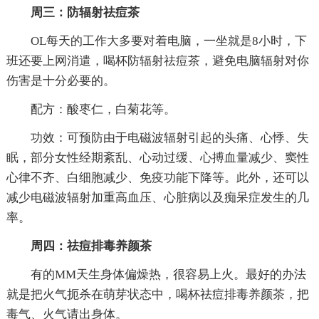
周三：防辐射祛痘茶
OL每天的工作大多要对着电脑，一坐就是8小时，下
班还要上网消遣，喝杯防辐射祛痘茶，避免电脑辐射对你
伤害是十分必要的。
配方：酸枣仁，白菊花等。
功效：可预防由于电磁波辐射引起的头痛、心悸、失
眠，部分女性经期紊乱、心动过缓、心搏血量减少、窦性
心律不齐、白细胞减少、免疫功能下降等。此外，还可以
减少电磁波辐射加重高血压、心脏病以及痴呆症发生的几
率。
周四：祛痘排毒养颜茶
有的MM天生身体偏燥热，很容易上火。最好的办法
就是把火气扼杀在萌芽状态中，喝杯祛痘排毒养颜茶，把
毒气、火气请出身体。