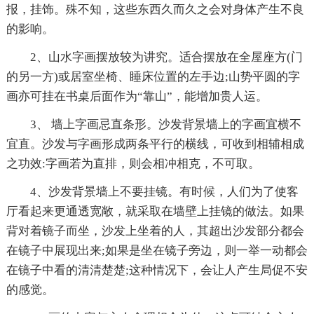
报，挂饰。殊不知，这些东西久而久之会对身体产生不良
的影响。
2、山水字画摆放较为讲究。适合摆放在全屋座方(门
的另一方)或居室坐椅、睡床位置的左手边;山势平圆的字
画亦可挂在书桌后面作为“靠山”，能增加贵人运。
3、 墙上字画忌直条形。沙发背景墙上的字画宜横不
宜直。沙发与字画形成两条平行的横线，可收到相辅相成
之功效:字画若为直排，则会相冲相克，不可取。
4、沙发背景墙上不要挂镜。有时候，人们为了使客
厅看起来更通透宽敞，就采取在墙壁上挂镜的做法。如果
背对着镜子而坐，沙发上坐着的人，其超出沙发部分都会
在镜子中展现出来;如果是坐在镜子旁边，则一举一动都会
在镜子中看的清清楚楚;这种情况下，会让人产生局促不安
的感觉。