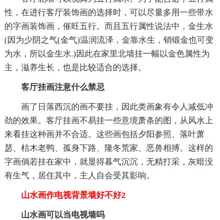
性，在进行客厅装饰画的选择时，可以尽量多用一些带水
的字画装饰画，催旺五行。而且五行属性说法中，金生水
(因为少阴之气(金气)温润流泽，金靠水生，销锻金也可变
为水，所以金生水.)因此在家里北墙挂一幅以金色属性为
主，滋养生长，也是比较适合的选择。
客厅挂画注意什么禁忌
画了日落西沉的画不要挂，因此类画象有令人减低冲
劲的效果。客厅挂画不易挂一些意境萧条的图，从风水上
来看挂这种画并不合适。这些画包括夕阳参照、落叶萧
瑟、枯木老鸭、孤身下路、隆冬荒家、恶兽相搏。这样的
字画倘若挂在家中，就显得暮气沉沉，无精打采，灰暗没
有生气，居住其中，主人自会受其影响。
山水画作电视背景墙好不好2
山水画可以当电视墙吗